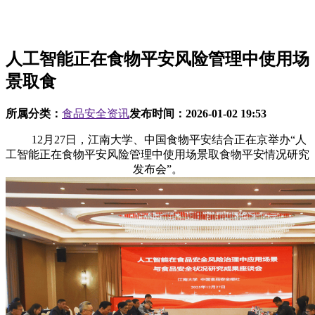
人工智能正在食物平安风险管理中使用场
景取食
所属分类：
食品安全资讯
发布时间：
2026-01-02 19:53
12月27日，江南大学、中国食物平安结合正在京举办“人
工智能正在食物平安风险管理中使用场景取食物平安情况研究
发布会”。