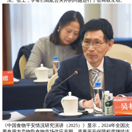
法。会上，学者们就配合关怀的问题进行了会商取互动。
《中国食物平安情况研究演讲（2025）》显示，2024年全国次
要食用农产物取食物市场供应充脚，质量平安保障程度继续连