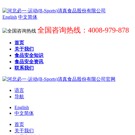
English
中文简体
全国咨询热线：4008-979-878
首页
关于我们
食品安全知识
食品安全资讯
联系我们
语言
导航
English
中文简体
首页
关于我们