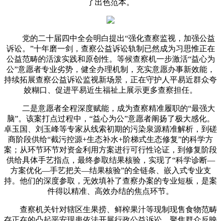
了出色范本。
党的二十届四中全会明白提出“强化查察监视，加强公益
诉讼。”十年磨一剑，查察公益诉讼轨制已然成为习思惟正在
公益范畴的活泼实践和原创性。等候查察机一步激活“益心为
公”意愿者专业劣势，健全办理机制，充实意愿办事新效能，
持续拓展查察公益诉讼监视新场景，正在守护人平易近群众夸
姣糊口、促进平易近生福祉上展示更多查察担任。
二是意愿者全程深度赋能，成为查察精准履职的“最强大
脑”。该案打点过程中，“益心为公”意愿者阐扬了极大感化。
卓玉国、刘玉峰等专家从线索初期的污染泉源精准解析，到磋
商阶段供给“截污控源+生态补水+阶梯式生态修复”的科学方
案；从环节环节对资金利用方案进行可行性论证，到修复阶段
供给具体手艺指点，最终参取结果核验，实现了“科学诊断—
方案优化—手艺把关—结果核验”的全链条、嵌入式专业支
持。他们的深度参取，无效填补了查察办案的专业短板，是案
件得以精准、高效办结的焦点环节。
查察机关针对辖区生果捞、鲜榨果汁等现制现售食物范畴
存正在的凸起平安现患依法开展行政公益诉讼，聚焦群众反映