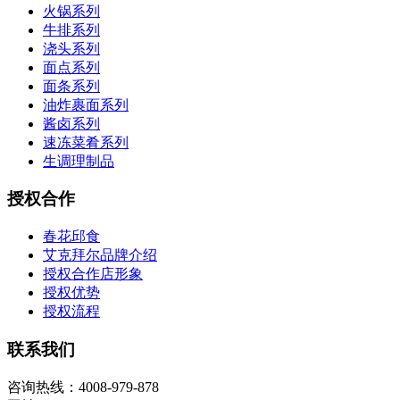
火锅系列
牛排系列
浇头系列
面点系列
面条系列
油炸裹面系列
酱卤系列
速冻菜肴系列
生调理制品
授权合作
春花邱食
艾克拜尔品牌介绍
授权合作店形象
授权优势
授权流程
联系我们
咨询热线：4008-979-878