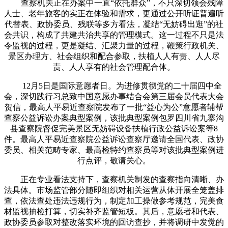
查察机关正在办案中一直“依托群众”，不只深切领会残障
人士、老年旅客的实正在体验和需求，更通过公开听证普遍听
代替表、政协委员、残联等多方看法，凝结“无妨碍出逛”的社
会共识，构成了共建共治共享的管理模式。这一过程不只是法
令监视的过程，更是凝结、汇聚力量的过程，鞭策行政机关、
景区办理方、社会组织和配合参取，扶植人人有责、人人尽
责、人人享有的社会管理配合体。
12月5日是国际意愿者日。为进修贯彻党的二十届四中全
会，深切践行习总致中国意愿办事结合会第三届会员代表大会
贺信，最高人平易近查察院发布了一批“益心为公”意愿者辅帮
查察公益诉讼办案典型案例，该批典型案例包罗四川省九寨沟
县查察院督促完美景区无妨碍设备扶植行政公益诉讼案等8
件。最高人平易近查察院公益诉讼查察厅邀请全国代表、政协
委员、相关范畴专家、最高检特约查察员等对该批典型案例进
行点评，敬请关心。
正在专业看法支持下，查察机关制发的查察指向清晰、办
法具体。市场监管部分随即组织对相关运营从体开展全笼盖排
查，依法查处违法违规行为，制定加工操做参考规范，完美食
材监视抽检打算，切实补齐监管短板。其后，意愿者和代表、
政协委员参取对整改落实环境的回访查抄，并将调研中发觉的