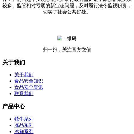
较多、监管相对亏弱的新业态问题，及时履行法令监视职责，
切实了社会公共好处。
扫一扫，关注官方微信
关于我们
关于我们
食品安全知识
食品安全资讯
联系我们
产品中心
犊牛系列
冻品系列
冰鲜系列