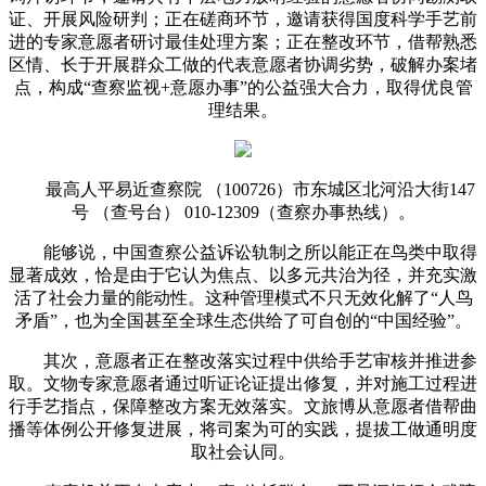
证、开展风险研判；正在磋商环节，邀请获得国度科学手艺前
进的专家意愿者研讨最佳处理方案；正在整改环节，借帮熟悉
区情、长于开展群众工做的代表意愿者协调劣势，破解办案堵
点，构成“查察监视+意愿办事”的公益强大合力，取得优良管
理结果。
最高人平易近查察院 （100726）市东城区北河沿大街147
号 （查号台） 010-12309（查察办事热线）。
能够说，中国查察公益诉讼轨制之所以能正在鸟类中取得
显著成效，恰是由于它认为焦点、以多元共治为径，并充实激
活了社会力量的能动性。这种管理模式不只无效化解了“人鸟
矛盾”，也为全国甚至全球生态供给了可自创的“中国经验”。
其次，意愿者正在整改落实过程中供给手艺审核并推进参
取。文物专家意愿者通过听证论证提出修复，并对施工过程进
行手艺指点，保障整改方案无效落实。文旅博从意愿者借帮曲
播等体例公开修复进展，将司案为可的实践，提拔工做通明度
取社会认同。