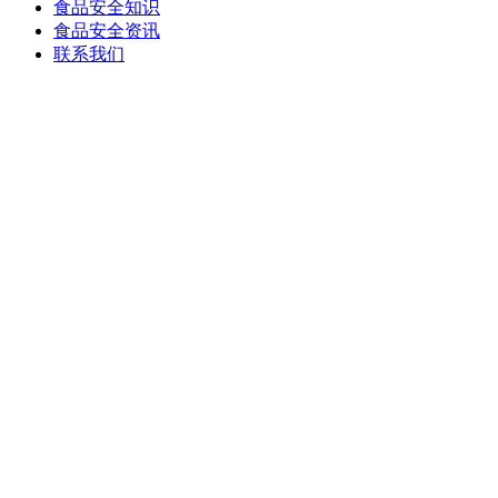
食品安全知识
食品安全资讯
联系我们