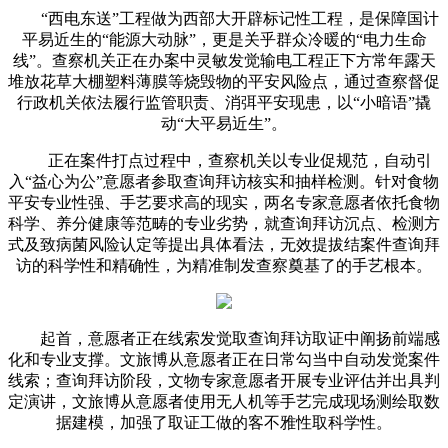
“西电东送”工程做为西部大开辟标记性工程，是保障国计
平易近生的“能源大动脉”，更是关乎群众冷暖的“电力生命
线”。查察机关正在办案中灵敏发觉输电工程正下方常年露天
堆放花草大棚塑料薄膜等烧毁物的平安风险点，通过查察督促
行政机关依法履行监管职责、消弭平安现患，以“小暗语”撬
动“大平易近生”。
正在案件打点过程中，查察机关以专业促规范，自动引
入“益心为公”意愿者参取查询拜访核实和抽样检测。针对食物
平安专业性强、手艺要求高的现实，两名专家意愿者依托食物
科学、养分健康等范畴的专业劣势，就查询拜访沉点、检测方
式及致病菌风险认定等提出具体看法，无效提拔结案件查询拜
访的科学性和精确性，为精准制发查察奠基了的手艺根本。
起首，意愿者正在线索发觉取查询拜访取证中阐扬前端感
化和专业支撑。文旅博从意愿者正在日常勾当中自动发觉案件
线索；查询拜访阶段，文物专家意愿者开展专业评估并出具判
定演讲，文旅博从意愿者使用无人机等手艺完成现场测绘取数
据建模，加强了取证工做的客不雅性取科学性。