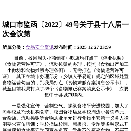
城口市监函〔2022〕49号关于县十八届一
次会议第
所属分类：
食品安全资讯
发布时间：
2025-12-27 23:59
目前，校园周边小商铺和小吃店均打点了《停业执照》
《食物运营许可证》。流动摊贩的办理，按照《食物出产加工
小做坊和食物摊贩办理条例》，无需打点《食物运营许可
证》，其正在城市办理部分（乡镇人平易近）规定的区域处置
食物运营勾当的，到我局打点《食物摊贩存案消息公示卡》，
截至目前我局打点了88个《食物摊贩存案消息公示卡》，次要
集中于县城范畴内。
一是强化宣传、营制空气。操纵食物平安进校园，加大了
向学校及托长机构食堂、校园食物店及学校周边小餐饮单元、
食杂店、流动摊贩等食物从业单元进行食物平安第一义务人律
例要求宣传培训；学校操纵校园、黑板报、专题等多种形式开
展健康和食物平安学问宣布道育，学生不吃霉变食物，不买三