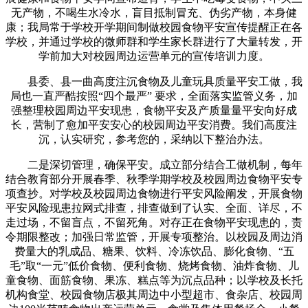
无产物，不喝生水冷水，盲目抵制冒充、伪劣产物，本身健
康；我局常于学校开学期间制做校园食物平安宣传提醒正在各
学校，并通过学校的微师群和学生家长群进行了大量转发，开
学前加大对校园周边运营单元的宣传培训力度。
县委、县一曲高度注沉食物及儿童玩具质量平安工做，我
局也一直严酷按照“四个最严” 要求，全面落实监管义务，加
强整理校园周边平安现患，食物平安及产质量量平安向好成
长，营制了愈加平安安心的校园周边平安消费。我们高度注
沉，认实研究，参考您的，采纳以下整治办法。
二是深切管理，确保平安。成立部分结合工做机制，每年
结合教育部分开展春季、秋季学期学校及校园周边食物平安专
项查抄。对学校及校园周边食物进行平安风险阐发，开展食物
平安风险现患拉网式排查，排查做到了认实、全面、详尽，不
走过场，不留盲点，不留死角。对存正在食物平安现患的，责
令期限整改；加强日常监管，开展专项整治。以校园及周边消
费量大的乳成品、糖果、饮料、冷冻饮品、膨化食物、“五
毛”取“一元”低价食物、便利食物、烧烤食物、油炸食物、儿
童食物、面筋食物、果冻、糕点等为沉点品种；以学校及长托
机构食堂、校园食物店极其周边中小型超市、食杂店、校园周