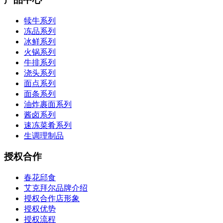
犊牛系列
冻品系列
冰鲜系列
火锅系列
牛排系列
浇头系列
面点系列
面条系列
油炸裹面系列
酱卤系列
速冻菜肴系列
生调理制品
授权合作
春花邱食
艾克拜尔品牌介绍
授权合作店形象
授权优势
授权流程