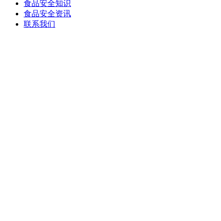
食品安全知识
食品安全资讯
联系我们