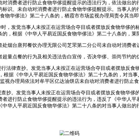
自动对消费者进行防止食物华侈提醒提示的违法行为，依法做出的
的标识、未自动对消费者进行防止食物华侈提醒提示。当事人的
食物华侈法》第二十八条的，栖霞市市场监视办理局责令其当即
查抄时，发觉当事人未按正在运营场合夺目或者摆放反食物华侈的
条的，根据《中华人平易近国反食物华侈法》第二十八条的，莱
处烟台唐邦餐饮办理无限公司芝罘第二分公司未自动对消费者进
超量点餐的行为及相关违法告白宣传，否决华侈、崇尚节约的优
人进行法律查抄。发觉当事人未按正在运营场合夺目或者摆放反食
，根据《中华人平易近国反食物华侈法》第二十九条的，对当事人
监视办理局依法对牟平区亿达油饼店未自动对消费者进行防止食
监视查抄。发觉当事人未按正在运营场合夺目或者摆放反食物华侈
费者进行防止食物华侈提醒提示的违法行为，违反了《中华人平
《中华人平易近国反食物华侈法》第二十八条的对当事人做出的