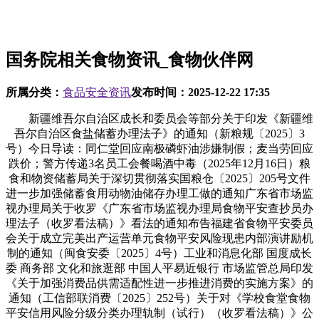
国务院相关食物资讯_食物伙伴网
所属分类：
食品安全资讯
发布时间：
2025-12-22 17:35
新疆维吾尔自治区成长和委员会等部分关于印发《新疆维
吾尔自治区食盐储蓄办理法子》的通知（新粮规〔2025〕3
号）今日导读：同仁堂回应南极磷虾油涉嫌制假；麦当劳回应
跌价；警方传递3名员工会餐喝酒中毒（2025年12月16日）粮
食和物资储蓄局关于深切贯彻落实国粮仓〔2025〕205号文件
进一步加强储蓄食用动物油储存办理工做的通知广东省市场监
视办理局关于收罗《广东省市场监视办理局食物平安查抄员办
理法子（收罗看法稿）》看法的通知布告福建省食物平安委员
会关于成立完美出产运营单元食物平安风险现患内部演讲励机
制的通知（闽食安委〔2025〕4号）工业和消息化部 国度成长
委 商务部 文化和旅逛部 中国人平易近银行 市场监管总局印发
《关于加强消费品供需适配性进一步推进消费的实施方案》的
通知（工信部联消费〔2025〕252号）关于对《学校食堂食物
平安信用风险分级分类办理轨制（试行）（收罗看法稿）》公