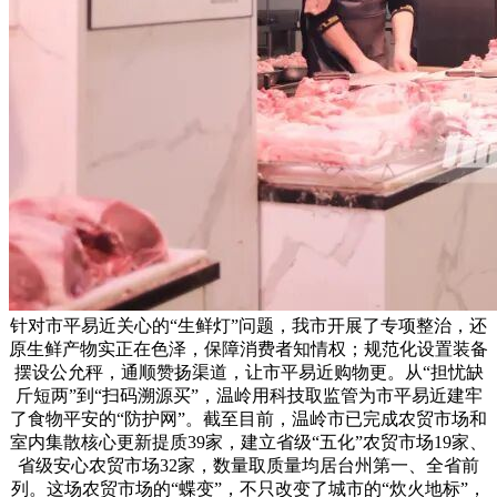
针对市平易近关心的“生鲜灯”问题，我市开展了专项整治，还
原生鲜产物实正在色泽，保障消费者知情权；规范化设置装备
摆设公允秤，通顺赞扬渠道，让市平易近购物更。从“担忧缺
斤短两”到“扫码溯源买”，温岭用科技取监管为市平易近建牢
了食物平安的“防护网”。截至目前，温岭市已完成农贸市场和
室内集散核心更新提质39家，建立省级“五化”农贸市场19家、
省级安心农贸市场32家，数量取质量均居台州第一、全省前
列。这场农贸市场的“蝶变”，不只改变了城市的“炊火地标”，