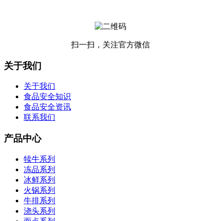
扫一扫，关注官方微信
关于我们
关于我们
食品安全知识
食品安全资讯
联系我们
产品中心
犊牛系列
冻品系列
冰鲜系列
火锅系列
牛排系列
浇头系列