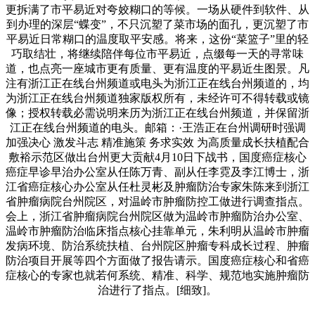
更拆满了市平易近对夸姣糊口的等候。一场从硬件到软件、从
到办理的深层“蝶变”，不只沉塑了菜市场的面孔，更沉塑了市
平易近日常糊口的温度取平安感。将来，这份“菜篮子”里的轻
巧取结壮，将继续陪伴每位市平易近，点缀每一天的寻常味
道，也点亮一座城市更有质量、更有温度的平易近生图景。凡
注有浙江正在线台州频道或电头为浙江正在线台州频道的，均
为浙江正在线台州频道独家版权所有，未经许可不得转载或镜
像；授权转载必需说明来历为浙江正在线台州频道，并保留浙
江正在线台州频道的电头。邮箱：·王浩正在台州调研时强调
加强决心 激发斗志 精准施策 务求实效 为高质量成长扶植配合
敷裕示范区做出台州更大贡献4月10日下战书，国度癌症核心
癌症早诊早治办公室从任陈万青、副从任李霓及李江博士，浙
江省癌症核心办公室从任杜灵彬及肿瘤防治专家朱陈来到浙江
省肿瘤病院台州院区，对温岭市肿瘤防控工做进行调查指点。
会上，浙江省肿瘤病院台州院区做为温岭市肿瘤防治办公室、
温岭市肿瘤防治临床指点核心挂靠单元，朱利明从温岭市肿瘤
发病环境、防治系统扶植、台州院区肿瘤专科成长过程、肿瘤
防治项目开展等四个方面做了报告请示。国度癌症核心和省癌
症核心的专家也就若何系统、精准、科学、规范地实施肿瘤防
治进行了指点。[细致]。