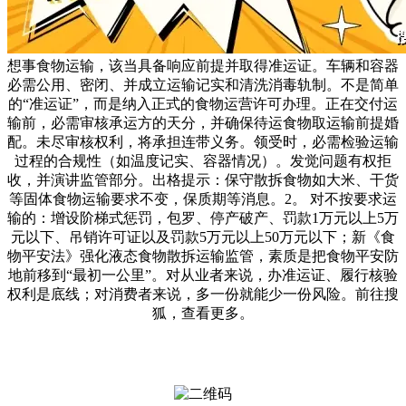
想事食物运输，该当具备响应前提并取得准运证。车辆和容器
必需公用、密闭、并成立运输记实和清洗消毒轨制。不是简单
的“准运证”，而是纳入正式的食物运营许可办理。正在交付运
输前，必需审核承运方的天分，并确保待运食物取运输前提婚
配。未尽审核权利，将承担连带义务。领受时，必需检验运输
过程的合规性（如温度记实、容器情况）。发觉问题有权拒
收，并演讲监管部分。出格提示：保守散拆食物如大米、干货
等固体食物运输要求不变，保质期等消息。2。 对不按要求运
输的：增设阶梯式惩罚，包罗、停产破产、罚款1万元以上5万
元以下、吊销许可证以及罚款5万元以上50万元以下；新《食
物平安法》强化液态食物散拆运输监管，素质是把食物平安防
地前移到“最初一公里”。对从业者来说，办准运证、履行核验
权利是底线；对消费者来说，多一份就能少一份风险。前往搜
狐，查看更多。