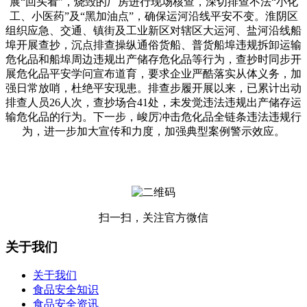
展“回头看”，烧毁的厂房进行现场核查，深切排查不法“小化
工、小医药”及“黑加油点”，确保运河沿线平安不变。淮阴区
组织应急、交通、镇街及工业新区对辖区大运河、盐河沿线船
埠开展查抄，沉点排查操纵通俗货船、普货船埠违规拆卸运输
危化品和船埠周边违规出产储存危化品等行为，查抄时同步开
展危化品平安学问宣布道育，要求企业严酷落实从体义务，加
强日常放哨，杜绝平安现患。排查步履开展以来，已累计出动
排查人员26人次，查抄场合41处，未发觉违法违规出产储存运
输危化品的行为。下一步，峻厉冲击危化品全链条违法违规行
为，进一步加大宣传和力度，加强典型案例警示效应。
扫一扫，关注官方微信
关于我们
关于我们
食品安全知识
食品安全资讯