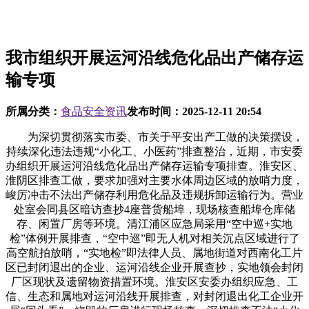
我市组织开展运河沿线危化品出产储存运
输专项
所属分类：
食品安全资讯
发布时间：
2025-12-11 20:54
为深切贯彻落实市委、市关于平安出产工做的决策摆设，
持续深化违法违规“小化工、小医药”排查整治，近期，市安委
办组织开展运河沿线危化品出产储存运输专项排查。淮安区、
淮阴区排查工做，要求加强对主要水体周边区域的放哨力度，
峻厉冲击不法出产储存利用危化品及违规拆卸运输行为。营业
处室会同县区暗访查抄4座普货船埠，现场核查船埠仓库储
存、闲置厂房等环境。清江浦区应急局采用“空中巡+实地
检”体例开展排查，“空中巡”即无人机对相关沉点区域进行了
高空航拍放哨，“实地检”即法律人员、属地街道对西南化工片
区已封闭退出的企业、运河沿线企业开展查抄，实地领会封闭
厂区现状及遗留物资措置环境。淮安区安委办组织应急、工
信、生态和属地对运河沿线开展排查，对封闭退出化工企业开