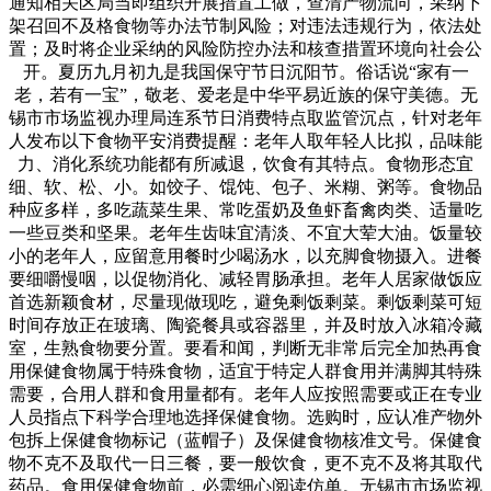
通知相关区局当即组织开展措置工做，查清产物流向，采纳下
架召回不及格食物等办法节制风险；对违法违规行为，依法处
置；及时将企业采纳的风险防控办法和核查措置环境向社会公
开。夏历九月初九是我国保守节日沉阳节。俗话说“家有一
老，若有一宝”，敬老、爱老是中华平易近族的保守美德。无
锡市市场监视办理局连系节日消费特点取监管沉点，针对老年
人发布以下食物平安消费提醒：老年人取年轻人比拟，品味能
力、消化系统功能都有所减退，饮食有其特点。食物形态宜
细、软、松、小。如饺子、馄饨、包子、米糊、粥等。食物品
种应多样，多吃蔬菜生果、常吃蛋奶及鱼虾畜禽肉类、适量吃
一些豆类和坚果。老年生齿味宜清淡、不宜大荤大油。饭量较
小的老年人，应留意用餐时少喝汤水，以充脚食物摄入。进餐
要细嚼慢咽，以促物消化、减轻胃肠承担。老年人居家做饭应
首选新颖食材，尽量现做现吃，避免剩饭剩菜。剩饭剩菜可短
时间存放正在玻璃、陶瓷餐具或容器里，并及时放入冰箱冷藏
室，生熟食物要分置。要看和闻，判断无非常后完全加热再食
用保健食物属于特殊食物，适宜于特定人群食用并满脚其特殊
需要，合用人群和食用量都有。老年人应按照需要或正在专业
人员指点下科学合理地选择保健食物。选购时，应认准产物外
包拆上保健食物标记（蓝帽子）及保健食物核准文号。保健食
物不克不及取代一日三餐，要一般饮食，更不克不及将其取代
药品。食用保健食物前，必需细心阅读仿单。无锡市市场监视