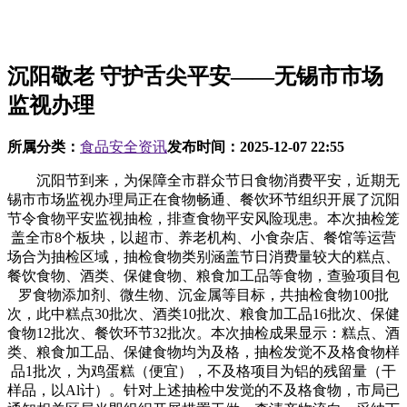
沉阳敬老 守护舌尖平安——无锡市市场
监视办理
所属分类：
食品安全资讯
发布时间：
2025-12-07 22:55
沉阳节到来，为保障全市群众节日食物消费平安，近期无
锡市市场监视办理局正在食物畅通、餐饮环节组织开展了沉阳
节令食物平安监视抽检，排查食物平安风险现患。本次抽检笼
盖全市8个板块，以超市、养老机构、小食杂店、餐馆等运营
场合为抽检区域，抽检食物类别涵盖节日消费量较大的糕点、
餐饮食物、酒类、保健食物、粮食加工品等食物，查验项目包
罗食物添加剂、微生物、沉金属等目标，共抽检食物100批
次，此中糕点30批次、酒类10批次、粮食加工品16批次、保健
食物12批次、餐饮环节32批次。本次抽检成果显示：糕点、酒
类、粮食加工品、保健食物均为及格，抽检发觉不及格食物样
品1批次，为鸡蛋糕（便宜），不及格项目为铝的残留量（干
样品，以Al计）。针对上述抽检中发觉的不及格食物，市局已