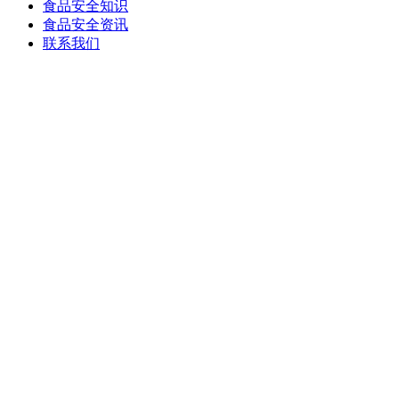
食品安全知识
食品安全资讯
联系我们