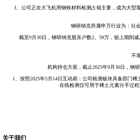
3、公司正在大飞机用钢铁材料检测占领主要，成为大型客
钢研纳克所属申万行业为：社会办
截至9月30日，钢研纳克股东户数2。59万，较上期削减23。
不靠《甄
机构持仓方面，截止2025年9月30日，钢研
1、按照2025年5月14日互动易：公司检测板块具备部门
在线检测仪可用于稀土元素分手过程
关于我们