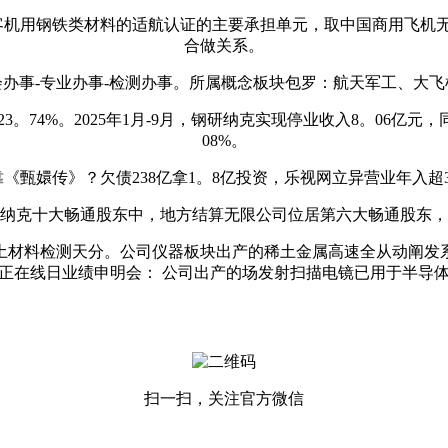
机用钢铁类材料的适航认证的主要承担单元，取中国商用飞机无
合做关系。
事-专业办事-检测办事。所属概念板块包罗：航天军工、大飞
74%。2025年1月-9月，钢研纳克实现停业收入8。06亿元，同比
08%。
嬛传》？欠债238亿拿1。8亿投资，乐视网立异营业年入超3
纳克十大畅通股东中，地方结算无限公司位居第六大畅通股东，持股
稀土材料检测天分。公司仪器板块出产的稀土金属高速全从动阐
正在线日业绩申明会： 公司出产的场发射扫描电镜已用于半导
扫一扫，关注官方微信