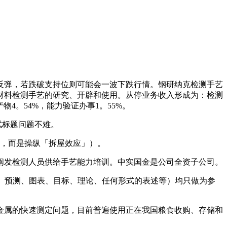
处反弹，若跌破支持位则可能会一波下跌行情。钢研纳克检测手艺
置金属材料检测手艺的研究、开辟和使用。从停业务收入形成为：检测
产物4。54%，能力验证办事1。55%。
试标题问题不难。
，而是操纵「拆屋效应」）。
国阐发检测人员供给手艺能力培训。中实国金是公司全资子公司。
、预测、图表、目标、理论、任何形式的表述等）均只做为参
沉金属的快速测定问题，目前普遍使用正在我国粮食收购、存储和