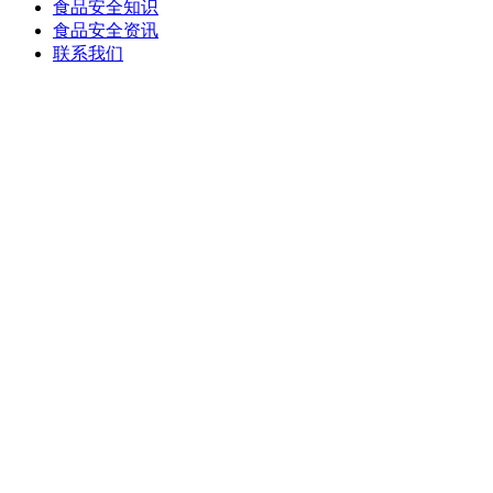
食品安全知识
食品安全资讯
联系我们