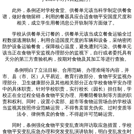
此外，条例还对学校食堂、供餐单元该当科学制定供餐食
谱，做好食物留样，利用的餐器具应合适食物平安国度尺度和
相关，成立学生用餐消息公开轨制等方面做了。
学校从供餐单元订餐的，供餐单元该当成立餐食运输全过
程数据逃溯轨制，利用合适国度尺度的车辆和设备，采纳密闭
防护设备运输餐食，保障核心温度，避免遭到污染。供餐单元
该当正在食物平安监视办理部分的监视下，自行或者委托具有
天分的第三方查验机构，按期对食物及其加工等进行查验。
条例明白了立法目标、合用范畴、办理准绳等内容，并
市、县（市、区）人平易近、教育行政部分、食物平安监视办
理部分、卫生健康部分及其他相关部分正在学校食物平安办理
中的具体职责。针对学校职责，实行校长（园长）担任制，学
校正在全过程全链条食物平安办理、用餐陪餐轨制等方面的职
责和权利。同时，设置小卖部、超市等食物运营场合的学校该
当监视其按照停业范畴运营，不得售卖冒充伪劣、过时变质等
法令、律例售卖的食物，不得超许可范畴运营。
同时，条例强化食物平安变乱查询拜访取应急措置，学校
食物平安变乱应急办理和突发变乱演讲轨制，明白变乱发生时