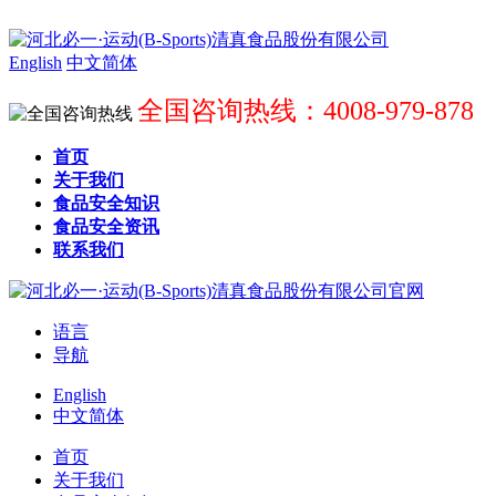
English
中文简体
全国咨询热线：4008-979-878
首页
关于我们
食品安全知识
食品安全资讯
联系我们
语言
导航
English
中文简体
首页
关于我们