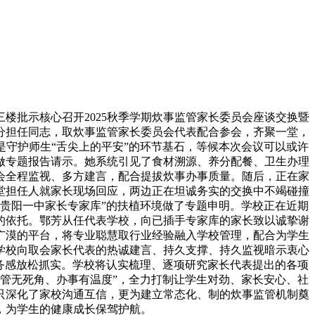
楼批示核心召开2025秋季学期炊事监管家长委员会座谈交换暨
分担任同志，取炊事监管家长委员会代表配合参会，齐聚一堂，
守护师生“舌尖上的平安”的环节基石，等候本次会议可以或许
做专题报告请示。她系统引见了食材溯源、养分配餐、卫生办理
会全程监视、多方建言，配合提拔炊事办事质量。随后，正在家
堂担任人就家长现场回应，两边正在坦诚务实的交换中不竭碰撞
贵阳一中家长专家库”的扶植环境做了专题申明。学校正在近期
的依托。鄂芳从任代表学校，向已插手专家库的家长致以诚挚谢
广漠的平台，将专业聪慧取行业经验融入学校管理，配合为学生
学校向取会家长代表的热诚建言、持久支撑、持久监视暗示衷心
务感放松抓实。学校将认实梳理、逐项研究家长代表提出的各项
管无死角、办事有温度”，全力打制让学生对劲、家长安心、社
只深化了家校沟通互信，更为建立常态化、制的炊事监管机制奠
，为学生的健康成长保驾护航。