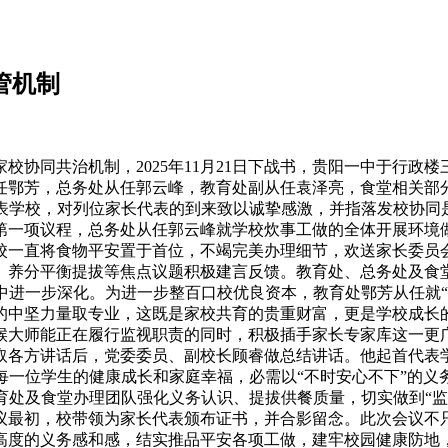
管机制
同共治机制，2025年11月21日下战书，贵阳一中于行政楼三
任鄂芳，总务处从任郭云峰，教育处副从任袁泽亮，食堂相关部
表学校，对列位家长代表的到来致以诚挚感激，并指落发校协同是
第一项议程，总务处从任郭云峰就学校炊事工做的全体开展环境
校一直将食物平安置于首位，不竭完美办理细节，欢送家长委员
、养分平衡提拔等焦点议题积极建言反馈。教育处、总务处及食
中进一步深化。为进一步整百口校优良资本，教育处鄂芳从任就“
的中坚力量取专业，这既是家校共育的贵重财富，更是学校成长
候大师能正在履行监视职责的同时，积极插手家长专家库这一更
取各方讲话后，党委委员、副校长顾睿做总结讲话。他起首代表
每一位学生的健康成长和家庭幸福，必需以“不时安心不下”的义
育处及食堂办理团队强化义务认识、提拔供餐质量，切实做到“监
议最初，校带领为家长代表颁布证书，并合影留念。此次会议不
高度的义务感和感，结实推品平安各项工做，建牢校园健康防地