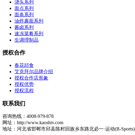
浇头系列
面点系列
面条系列
油炸裹面系列
酱卤系列
速冻菜肴系列
生调理制品
授权合作
春花邱食
艾克拜尔品牌介绍
授权合作店形象
授权优势
授权流程
联系我们
咨询热线：4008-979-878
网址：http://www.kaoshiv.com
地址：河北省邯郸市邱县陈村回族乡东路北必一·运动(B-Sports