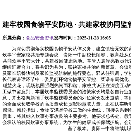
建牢校园食物平安防地 · 共建家校协同监
所属分类：
食品安全资讯
发布时间：
2025-11-28 16:05
为深切贯彻落实校园食物平安从体义务，建立慎密无效的家校协
炊事平安家校共治专题会议。贵阳一中副校长顾睿，教育处从
共商炊事平安大计，共建校园健康防地。掌管人袁泽亮教员代
继续汇聚合力，将共识为共为，联袂家校共治的新篇章。会议
及家长陪餐轨制及家长监视轨制的施行要点。郭从任强调，学
长代表讲话环节中，委员们环绕食物平安管控、菜谱布局优化
聪慧火花，现场氛围强烈热闹而和谐，家校共识正在深度互动
工做中留意到，本届炊事监视委员会的浩繁家长均是各自行业
意，并出格向新插手炊事监视委员会的列位家长发出邀请，等
的全面成长取学校的高质量成长贡献聪慧取力量。正在认实听
感激。顾校指出，食物安满是学校工做的生命线，间接关系到
贵重，将其纳入炊事办事改良的主要参考。他要求总务处、教
会承认的校园炊事办事系统，为学生的健康成长保驾护航。会
基了根本。贵阳一中将继续以