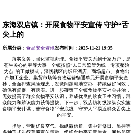
东海双店镇：开展食物平安宣传 守护“舌
尖上的
所属分类：
食品安全资讯
发布时间：
2025-11-21 19:35
落实义务，强化监视办理。食物平安关系到千家万户，是
苍生关心的甲等大事，全镇按照“以日常监管为线，专项整治
为点”的工做模式，深切辖区内饭庄酒店、商场超市、食物出
产加工企业、集贸市场等食物运营畅通单元开展食物平安查
抄，全面排查风险现患，发觉问题就地交办，持续做好问效，
确保有督促、有落实。进一步鞭策了全镇食物平安社会共治，
无效提高了群众食物平安认识，养成优良的饮食卫生习惯，群
众能力和辨识能力获得提拔。下一步，双店镇将纵深纵实实施
食物平安计谋，苦守食物平安底线，守护人平易近群众舌尖上
的平安。
指导，营制优良空气。操纵微信群、集中进修日、吊挂等
多种形式进行普遍宣传策动。组织食物平安意愿者、网格员陌