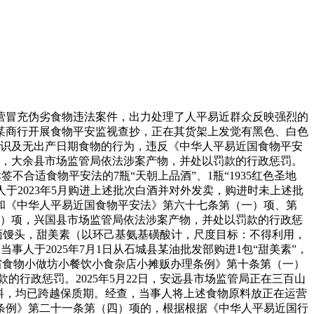
冒充伪劣食物违法案件，出力处理了人平易近群众反映强烈的
对某商行开展食物平安监视查抄，正在其货架上发觉有黑色、白色
识及无出产日期食物的行为，违反《中华人平易近国食物平安
，大余县市场监管局依法涉案产物，并处以罚款的行政惩罚。
不合适食物平安法的7瓶“天朝上品酒”、1瓶“1935红色圣地
人于2023年5月购进上述批次白酒并对外发卖，购进时未上述批
和《中华人平易近国食物平安法》第六十七条第（一）项、第
）项，兴国县市场监管局依法涉案产物，并处以罚款的行政惩
白面馒头，甜美素（以环己基氨基磺酸计，尺度目标：不得利用，
，当事人于2025年7月1日从石城县某油批发部购进1包“甜美素”，
西省食物小做坊小餐饮小食杂店小摊贩办理条例》第十条第（一）
行政惩罚。2025年5月22日，安远县市场监管局正在三百山
原料，均已跨越保质期。经查，当事人将上述食物原料放正在运营
条例》第二十一条第（四）项的，根据根据《中华人平易近国行