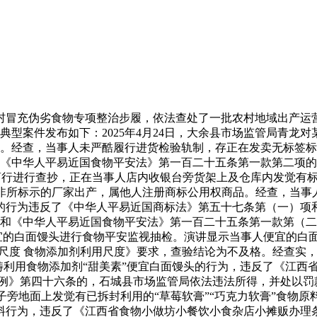
冒充伪劣食物专项整治步履，依法查处了一批农村地域出产运营
典型案件发布如下：2025年4月24日，大余县市场监管局青龙
。经查，当事人未严酷履行进货检验轨制，存正在发卖无标签标
《中华人平易近国食物平安法》第一百二十五条第一款第二项的
商行进行查抄，正在当事人店内收银台旁货架上及仓库内发觉有标签
圣地酒”非所标示的厂家出产，属他人注册商标公用权商品。经查，当事
的行为违反了《中华人平易近国商标法》第五十七条第（一）项
和《中华人平易近国食物平安法》第一百二十五条第一款第（二
店便宜的白面馒头进行食物平安监视抽检。演讲显示当事人便宜的
物平安国度尺度 食物添加剂利用尺度》要求，查验结论为不及格。经查实
畴利用食物添加剂“甜美素”便宜白面馒头的行为，违反了《江
》第四十六条的，石城县市场监管局依法违法所得，并处以罚款的
旁地面上发觉有已拆封利用的“草莓软膏”“巧克力软膏”食物
料行为，违反了《江西省食物小做坊小餐饮小食杂店小摊贩办理