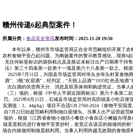
赣州传递6起典型案件！
所属分类：
食品安全资讯
发布时间：
2025-11-20 19:50
本年以来，赣州市市场监管局正在全市范畴组织开展了农村
农村食物平安凸起问题。为阐扬案件的警示教育感化，现将6起
无任何标签标识的袋拆糕点及及格证未标注出产日期果干待售
法》第三十四条第一款第十一项及第六十八条第一款之。根据
2025年7月31日，兴国县市场监管局对埠头乡埠头村某食物
酒”、3瓶“欢迎酒”，经判定，“天朝上品酒”“1935红色
次白酒的供货商天分、消息及联系体例和购进凭证。当事人
（三）项的，根据《中华人平易近国商标法》第六十条第二款
罚。2025年8月21日，石城县市场监管局对高田镇某小吃
实测值：3。44g/kg）项目不合适GB 2760-2024《食
自7月22日始超范畴利用制做白面馒头。当事人出产运营超范
项的，根据《江西省食物小做坊小餐饮小食杂店小摊贩办理条例
镇某蛋糕坊进行食物平安查抄时，发觉正在该店的操做间的柜子
场合内操做间制做蛋糕利用。当事人利用跨越无效期的食物原