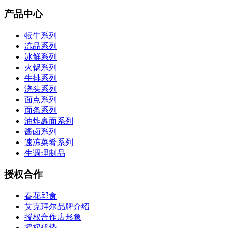
产品中心
犊牛系列
冻品系列
冰鲜系列
火锅系列
牛排系列
浇头系列
面点系列
面条系列
油炸裹面系列
酱卤系列
速冻菜肴系列
生调理制品
授权合作
春花邱食
艾克拜尔品牌介绍
授权合作店形象
授权优势