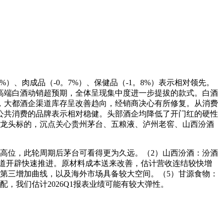
0%）、肉成品（-0。7%）、保健品（-1。8%）表示相对领先。
，高端白酒动销超预期，全体呈现集中度进一步提拔的款式。白酒
，大都酒企渠道库存呈改善趋向，经销商决心有所修复。从消费
公共消费的品牌表示相对稳健。头部酒企均降低了开门红的硬性
龙头标的，沉点关心贵州茅台、五粮液、泸州老窖、山西汾酒
高位，此轮周期后茅台可看得更为久远。（2）山西汾酒：汾酒
道开辟快速推进。原材料成本送来改善，估计营收连结较快增
开第三增加曲线，以及海外市场具备较大空间。（5）甘源食物：
错配，我们估计2026Q1报表业绩可能有较大弹性。