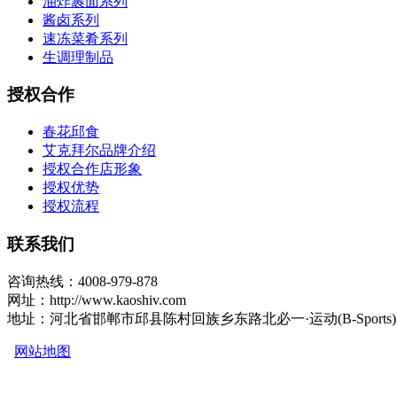
油炸裹面系列
酱卤系列
速冻菜肴系列
生调理制品
授权合作
春花邱食
艾克拜尔品牌介绍
授权合作店形象
授权优势
授权流程
联系我们
咨询热线：4008-979-878
网址：http://www.kaoshiv.com
地址：河北省邯郸市邱县陈村回族乡东路北必一·运动(B-Sports
网站地图