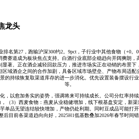
焦龙头
名第27，跑输沪深300约2。9pct，子行业中其他食物（+0。
共消费赛道成为板块焦点支持。白酒行业底部企稳趋向开阔爽朗
别显著。正在酒企减轻回款压力，推进市场实正在动销的布景下
但区域酒企之间的合作加剧，具备区域市场壁垒、产物布局适配
景的持续恢复取渠道库存的进一步消化。优先设置装备摆设行业
等。
，以愈加务实的姿势，强调将来可持续成长。公司分红率持续
力，（3）西麦食物：燕麦从业稳健增加，线下根基盘安定，新渠
，魔芋单品无望连结较快增加，产物仍处利期。同时豆成品可能打
后目前各渠道趋向向好，2025H1低基数叠加2026年春节时间