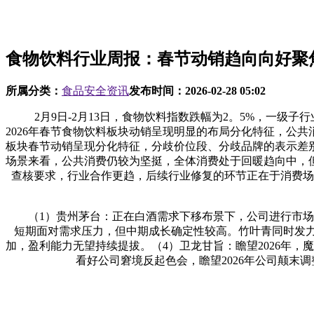
食物饮料行业周报：春节动销趋向向好聚
所属分类：
食品安全资讯
发布时间：
2026-02-28 05:02
2月9日-2月13日，食物饮料指数跌幅为2。5%，一级子行业排
2026年春节食物饮料板块动销呈现明显的布局分化特征，公
板块春节动销呈现分化特征，分歧价位段、分歧品牌的表示差
场景来看，公共消费仍较为坚挺，全体消费处于回暖趋向中，
查核要求，行业合作更趋，后续行业修复的环节正在于消费场
（1）贵州茅台：正在白酒需求下移布景下，公司进行市场化
短期面对需求压力，但中期成长确定性较高。竹叶青同时发
加，盈利能力无望持续提拔。（4）卫龙甘旨：瞻望2026年
看好公司窘境反起色会，瞻望2026年公司颠末调整