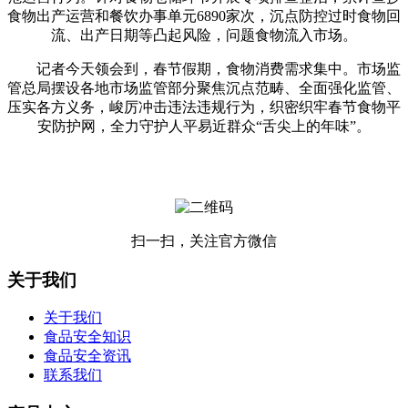
食物出产运营和餐饮办事单元6890家次，沉点防控过时食物回
流、出产日期等凸起风险，问题食物流入市场。
记者今天领会到，春节假期，食物消费需求集中。市场监
管总局摆设各地市场监管部分聚焦沉点范畴、全面强化监管、
压实各方义务，峻厉冲击违法违规行为，织密织牢春节食物平
安防护网，全力守护人平易近群众“舌尖上的年味”。
扫一扫，关注官方微信
关于我们
关于我们
食品安全知识
食品安全资讯
联系我们