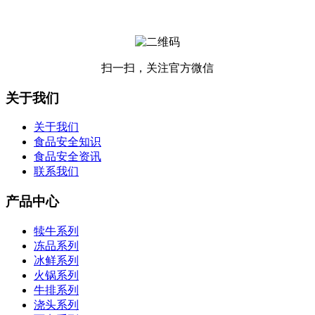
扫一扫，关注官方微信
关于我们
关于我们
食品安全知识
食品安全资讯
联系我们
产品中心
犊牛系列
冻品系列
冰鲜系列
火锅系列
牛排系列
浇头系列