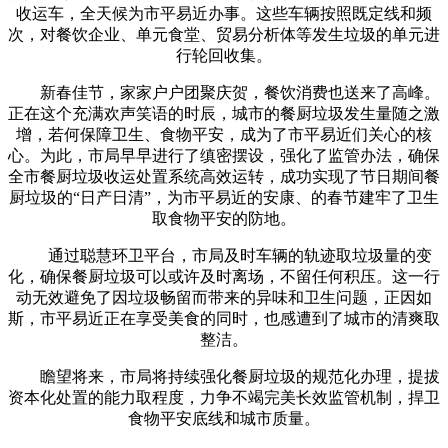
收运车，全天候为市平易近办事。这些车辆按照既定线和频
次，对餐饮企业、单元食堂、贸易分析体等发生垃圾的单元进
行轮回收集。
新春佳节，家家户户团聚庆贺，餐饮消费也送来了高峰。
正在这个充满欢声笑语的时辰，城市的餐厨垃圾发生量随之激
增，若何保障卫生、食物平安，成为了市平易近们关心的核
心。为此，市局早早进行了缜密摆设，强化了监管办法，确保
全市餐厨垃圾收运处置系统高效运转，成功实现了节日期间餐
厨垃圾的“日产日清”，为市平易近的安康、的春节建牢了卫生
取食物平安的防地。
通过聪慧环卫平台，市局及时车辆的轨迹取垃圾量的变
化，确保餐厨垃圾可以或许及时离场，不留任何积压。这一行
动无效避免了因垃圾畅留而带来的异味和卫生问题，正因如
斯，市平易近正在享受美食的同时，也感遭到了城市的清爽取
整洁。
瞻望将来，市局将持续强化餐厨垃圾的规范化办理，提拔
资本化处置的能力取程度，力争不竭完美长效监管机制，捍卫
食物平安底线和城市质量。