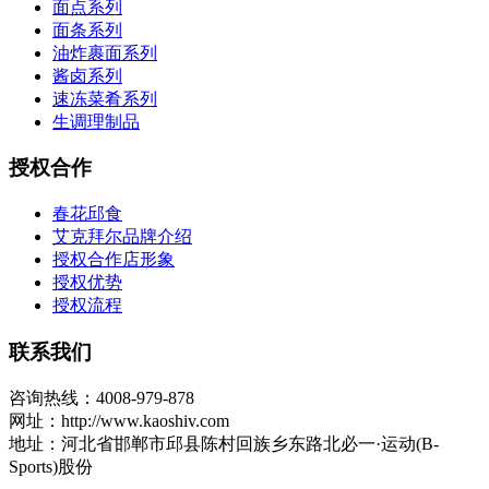
面点系列
面条系列
油炸裹面系列
酱卤系列
速冻菜肴系列
生调理制品
授权合作
春花邱食
艾克拜尔品牌介绍
授权合作店形象
授权优势
授权流程
联系我们
咨询热线：4008-979-878
网址：http://www.kaoshiv.com
地址：河北省邯郸市邱县陈村回族乡东路北必一·运动(B-
Sports)股份