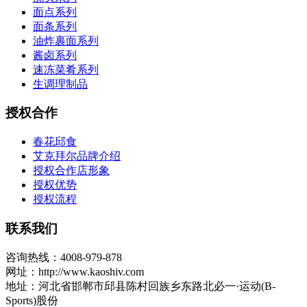
面点系列
面条系列
油炸裹面系列
酱卤系列
速冻菜肴系列
生调理制品
授权合作
春花邱食
艾克拜尔品牌介绍
授权合作店形象
授权优势
授权流程
联系我们
咨询热线：4008-979-878
网址：http://www.kaoshiv.com
地址：河北省邯郸市邱县陈村回族乡东路北必一·运动(B-
Sports)股份