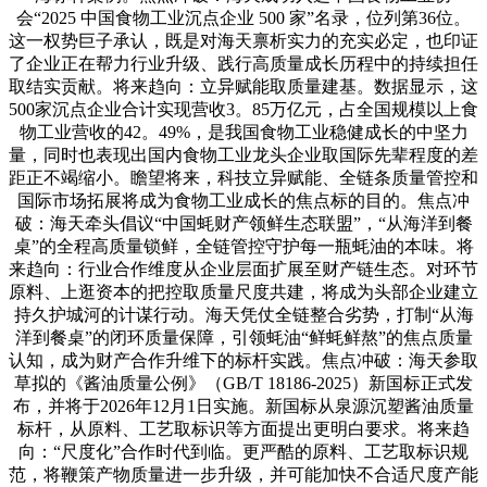
会“2025 中国食物工业沉点企业 500 家”名录，位列第36位。
这一权势巨子承认，既是对海天禀析实力的充实必定，也印证
了企业正在帮力行业升级、践行高质量成长历程中的持续担任
取结实贡献。将来趋向：立异赋能取质量建基。数据显示，这
500家沉点企业合计实现营收3。85万亿元，占全国规模以上食
物工业营收的42。49%，是我国食物工业稳健成长的中坚力
量，同时也表现出国内食物工业龙头企业取国际先辈程度的差
距正不竭缩小。瞻望将来，科技立异赋能、全链条质量管控和
国际市场拓展将成为食物工业成长的焦点标的目的。焦点冲
破：海天牵头倡议“中国蚝财产领鲜生态联盟”，“从海洋到餐
桌”的全程高质量锁鲜，全链管控守护每一瓶蚝油的本味。将
来趋向：行业合作维度从企业层面扩展至财产链生态。对环节
原料、上逛资本的把控取质量尺度共建，将成为头部企业建立
持久护城河的计谋行动。海天凭仗全链整合劣势，打制“从海
洋到餐桌”的闭环质量保障，引领蚝油“鲜蚝鲜熬”的焦点质量
认知，成为财产合作升维下的标杆实践。焦点冲破：海天参取
草拟的《酱油质量公例》（GB/T 18186-2025）新国标正式发
布，并将于2026年12月1日实施。新国标从泉源沉塑酱油质量
标杆，从原料、工艺取标识等方面提出更明白要求。将来趋
向：“尺度化”合作时代到临。更严酷的原料、工艺取标识规
范，将鞭策产物质量进一步升级，并可能加快不合适尺度产能