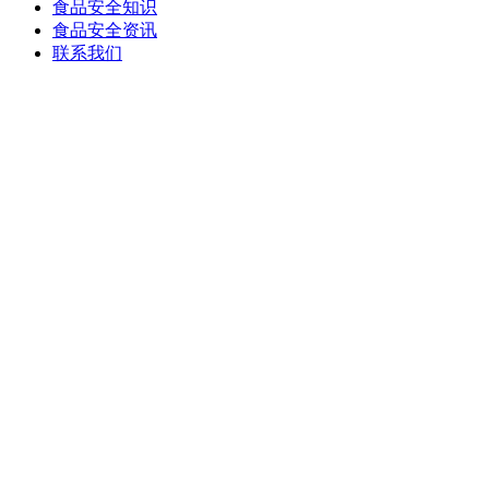
食品安全知识
食品安全资讯
联系我们