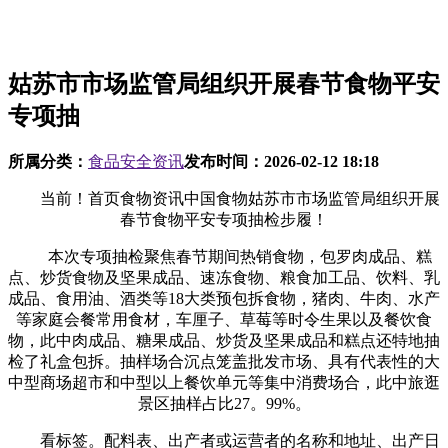
姑苏市市场监管局组织开展春节食物平安
专项抽
所属分类：
食品安全资讯
发布时间：
2026-02-12 18:18
当前！首页食物资讯中国食物姑苏市市场监管局组织开展
春节食物平安专项抽检步履！
本次专项抽检聚焦春节期间热销食物，包罗肉成品、糕
点、炒货食物及坚果成品、速冻食物、粮食加工品、饮料、乳
成品、食用油、酒类等18大类预包拆食物，猪肉、牛肉、水产
等家庭会餐常用食材，车厘子、草莓等时令生果以及餐饮食
物，此中肉成品、糖果成品、炒货及坚果成品和糕点还特地抽
检了礼盒包拆。抽样场合沉点笼盖批发市场、具有代表性的大
中型商场超市和中型以上餐饮单元等集中消费场合，此中旅逛
景区抽样占比27。99%。
看标签。配料表、出产者或运营者的名称和地址、出产日