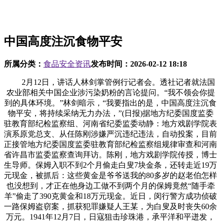
中国高度注沉食物平安
所属分类：
食品安全资讯
发布时间：
2026-02-12 18:18
2月12日，讲话人林剑掌管例行记者会。透社记者就法国
农业部相关中国企业涉污染奶粉的言论提问。“我不领会你提
到的具体环境。”林剑暗示，“我要指出的是，中国高度注沉食
物平安，将持续采纳无力办法，”(日报)据地方纪委国度监委
驻教育部纪检监察组、河南省纪委监委动静：地方戏剧学院表
演系原党总支、从任陈刚涉嫌严沉违纪违法，自动投案，目前
正接管地方纪委国度监委驻教育部纪检监察组规律审查和河南
省许昌市监委监察查询拜访。陈刚，地方戏剧学院传授，博士
生导师。保姆入职不到2个月偷走白叟7块金条，还转走近19万
元现金，被抓后：这些黄金是爷爷送我的80多岁的赵老伯怎样
也没想到，才正在他身边工做不到两个月的保姆竟然“随手牵
羊”偷走了390克黄金和18万元现金。近日，闵行警方成功侦破
一路保姆盗窃案，抓获犯罪嫌疑人王某，为白叟及时丧失60余
万元。1941年12月7日，日寇狙击珍珠港，承平洋和平迸发，