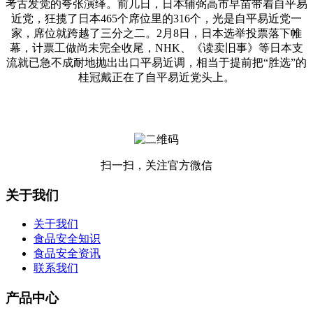
考古发觉的夸张演绎。前几日，日本辅弼高市早苗带着自平易
近党，狂揽了日本465个席位里的316个，光是自平易近党一
家，席位就跨越了三分之二。2月8日，日本选举投票落下帷
幕，计票工做尚未完全收尾，NHK、《读卖旧事》等日本支
流就已急不成耐地抛出出口平易近调，相当于提前把“胜选”的
桂冠戴正在了自平易近党头上。
扫一扫，关注官方微信
关于我们
关于我们
食品安全知识
食品安全资讯
联系我们
产品中心