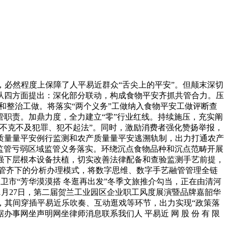
必然程度上保障了人平易近群众“舌尖上的平安”。但颠末深切
从四方面提出：深化部分联动，构成食物平安齐抓共管合力。压
和整治工做。将落实“两个义务”工做纳入食物平安工做评断查
管职责。加鼎力度，全力建立“零”行业红线。持续施压，充实阐
、不克不及犯罪、犯不起法”。同时，激励消费者强化赞扬举报，
质量量平安例行监测和农产质量量平安逃溯轨制，出力打通农产
监管亏弱区域监管义务落实。环绕沉点食物品种和沉点范畴开展
强下层根本设备扶植，切实改善法律配备和查验监测手艺前提，
多管齐下的分析办理模式，将数字思维、数字手艺融管管理全链
中卫市“芳华漠漠搭 冬逛再出发”冬季文旅推介勾当，正在由清河
）1月27日，第二届贺兰工业园区企业职工风度展演暨品牌嘉韶华
介，其间穿插平易近乐吹奏、互动逛戏等环节，出力实现“政策落
网坐声明网坐律师消息联系我们人 平易近 网 股 份 有 限