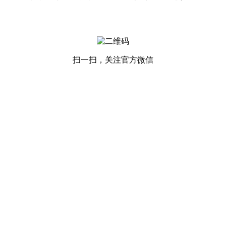
扫一扫，关注官方微信