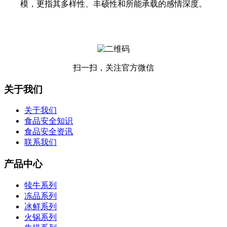
模，更指其多样性、丰硕性和所能承载的感情深度。
扫一扫，关注官方微信
关于我们
关于我们
食品安全知识
食品安全资讯
联系我们
产品中心
犊牛系列
冻品系列
冰鲜系列
火锅系列