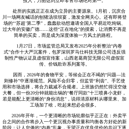
投入，力图达到立即零售市场绝对第一。
处所的实践正正在成为立异的主要源泉。1月初，沉庆合
川一场网友喊话的刨猪汤坝坝宴，激发全网关心。还有即将登
场的“‘苏超’第二季”，蠢蠢欲动想邀请全国人平易近吃炖锅、
过大年的安徽广德……这些“正在地化”的摸索，让消费不再是
简单的买卖，而是成为深度体验一方风土的路程。
1月27日，市场监管总局又发布2025年分析整治“内卷
式”合作十大严沉案件，包罗深圳罗马仕科技无限公司违反强
制性产物认证及虚假宣传案，山西老葛商贸无限公司虚假宣
传、价钱欺诈系列案等。
因而，2026年的食物平安，等候会正在不竭的“问题—法
则修补”中逐渐规范。风险不会归零，但监管“利齿”、手艺使
用和市场选择，将合力裁减不合规者。上班族仍然忙得没空做
大餐，但一份20分钟就能出锅的“餐厅同款”十三喷鼻小龙虾，
若是能配上更清晰的“身份消息”，说得清原材料从哪里来、加
工场加了啥，吃起来想必会很多。
2026年开年，一个更清晰的市场轮廓似乎正正在：外卖平
台之间的合作将步入一个更沉视办事质量和均衡各方好处的新
阶段；让人怠倦的“内卷”乱象，无望正在优良优价的共识下逐