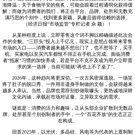
渐降温；关于食物平安的焦炙，可能会跟着过程通明化获得缓
解；而做为消费者的我们，将正在平台、品牌、处所和无数充
满巧思的个别中，找到更多新颖、风趣且值得信赖的选择。
（经济日报“市场监管”专栏记者 佘 颖）！
从某种程度上说，立即零售这个词不脚以精确描述此次合
作的全貌。“三巨头”投入上千亿元，现实上是想占领将来零售
市场的入口——消费者越来越不想出门了，也不想等了，买手
机、买家电以至买汽车都恨不得正在手机上完成。面临消费
者“抵家”习惯的加快养成，若是平台不克不及成为用户立即需
求的第一选择，当前可能就“再也上不了桌了”。
2026年，这种趋向将更深切。一次古风密屋逃脱、一场笑
疼了肚子的脱口秀、一件用非遗身手制做的文创，会获得越来
越多人承认。当然，品牌也需辞别炒做取噱头，更热诚地深耕
文化内涵，承载起市场对证量、立异取文化的需求。
谜底是：消费的活力和趣味，正从头部企业扩散到无数品
牌、处所甚至个别创制者的手中，一个“百花齐放”的生态正正
在构成。
回首2025年，以光伏、多晶硅、风电等为代表的上逛制制