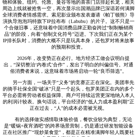
物和体验。纽约、伦敦、曼谷等地的喜茶门店排起长龙，相关
周边上线就被抢售一空，再次显示出国潮品牌已深谙若何满脚
全球消费者情感需求。索尼影业颁布发表邀请《帕丁顿熊》导
演执导泡泡玛特旗下IP拉布布（Labubu）的片子。这不只是一
个合做旧事，还意味着中国消费品牌正勤奋跨过“制制畅销商
品”的阶段，向着“创制文化符号”迈进。下次我们正在为某个
IP排长队时，消费的大概不只是玩具本身，还包罗对将来故事
的预期和投资。
2026年，改变势正在必行。地方经济工做会议明白提
出，“深切整治‘内卷式’合作”，发出了明白的纠偏信号。对通
俗消费者来说，这意味着市场将启动一轮“良币筛选”。
另一方面，一场关于“义务”的竞赛正正在深化。美团率先
的骑手社保全国“破冰”只是一个起头，包罗美团正在内的多个
平台必需将劳动者权益保障、商户可持续运营更深地纳入本人
的利润计较表。换句话说，平台经济的“低人力成本盈利期”正
正在过去，“人”的成本必需被无视。
有的选择做实感情取体验价值，餐饮业较为典型，无论
是“暖锅+夜宵酒吧”的跨界场景营制，仍是通过研发智能设备
正在社区推广“现炒菜食堂”，都是正在精准满脚年轻人既要社