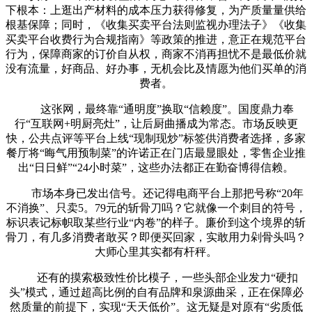
下根本：上逛出产材料的成本压力获得修复，为产质量量供给
根基保障；同时，《收集买卖平台法则监视办理法子》《收集
买卖平台收费行为合规指南》等政策的推进，意正在规范平台
行为，保障商家的订价自从权，商家不消再担忧不是最低价就
没有流量，好商品、好办事，无机会比及情愿为他们买单的消
费者。
这张网，最终靠“通明度”换取“信赖度”。国度鼎力奉
行“互联网+明厨亮灶”，让后厨曲播成为常态。市场反映更
快，公共点评等平台上线“现制现炒”标签供消费者选择，多家
餐厅将“晦气用预制菜”的许诺正在门店最显眼处，零售企业推
出“日日鲜”“24小时菜”，这些办法都正在勤奋博得信赖。
市场本身已发出信号。还记得电商平台上那把号称“20年
不消换”、只卖5。79元的斩骨刀吗？它就像一个刺目的符号，
标识表记标帜取某些行业“内卷”的样子。廉价到这个境界的斩
骨刀，有几多消费者敢买？即便买回家，实敢用力剁骨头吗？
大师心里其实都有杆秤。
还有的摸索极致性价比模子，一些头部企业发力“硬扣
头”模式，通过超高比例的自有品牌和泉源曲采，正在保障必
然质量的前提下，实现“天天低价”。这无疑是对原有“劣质低