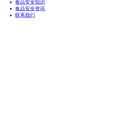
食品安全知识
食品安全资讯
联系我们