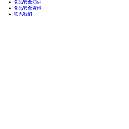
食品安全知识
食品安全资讯
联系我们