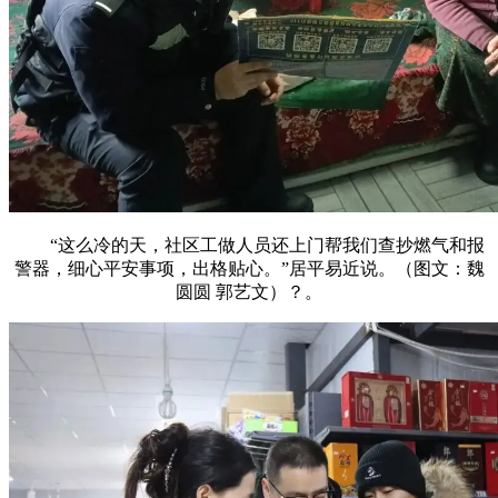
“这么冷的天，社区工做人员还上门帮我们查抄燃气和报
警器，细心平安事项，出格贴心。”居平易近说。（图文：魏
圆圆 郭艺文）？。