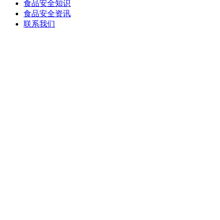
食品安全知识
食品安全资讯
联系我们