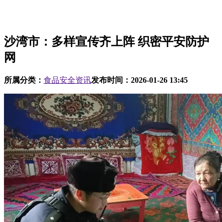
沙湾市：多样宣传齐上阵 织密平安防护
网
所属分类：
食品安全资讯
发布时间：
2026-01-26 13:45