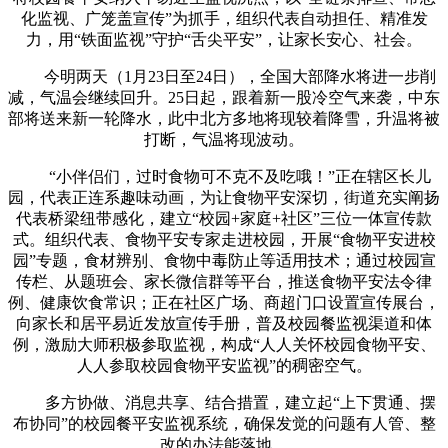
化监视、广笼盖宣传”为抓手，组织代表自动担任、精准发
力，用“铁面监视”守护“舌尖平安”，让家长安心、社会。
今明两天（1月23日至24日），全国大部降水将进一步削
减，气温会继续回升。25日起，跟着新一股冷空气来袭，中东
部将送来新一轮降水，此中北方多地将现较着降雪，升温将被
打断，气温将现波动。
“小伴侣们，过时食物可不克不及吃哦！”正在辖区长儿
园，代表正连系趣味动画，为让食物平安深切，街道充实阐扬
代表桥梁纽带感化，建立“校园+家庭+社区”三位一体宣传款
式。组织代表、食物平安专家走进校园，开展“食物平安进校
园”专题，食材辨别、食物中毒防止等适用技术；通过校园宣
传栏、从题班会、家长微信群等平台，推送食物平安法令律
例、健康饮食常识；正在社区广场、商超门口设置宣传展台，
向家长和居平易近发放宣传手册，普及校园餐监视渠道和体
例，激励大师积极参取监视，构成“人人关怀校园食物平安、
人人参取校园食物平安监视”的稠密空气。
多方协做、消息共享、结合措置，建立起“上下贯通、摆
布协同”的校园餐平安监视系统，确保发觉的问题有人管、整
改的办法能落地。