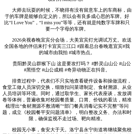
大师去玩耍的时候，不晓得有没有留意车上的车商标，由
于的车牌是能够自定义的，所以会有良多成心思的车牌。好
比“I Love You”，“I miss you”等等，还有就是纯数字车牌和只
要一个字母的车牌。
2026央视春晚宜宾分会场，大美宜宾灯光调试万丈。欢送
全国各地的伴侣来打卡宜宾三江口 #跟着总台春晚逛宜宾#我
的城市由我拍 #城市热点。
贵阳黔灵山群猴下山 这是要攻打吗？ #黔灵山山公 #山公
#黑悟空 #山公成精 #奇异动物正在抖音。
排查过程中，代表们不只实地查看硬件设备和操做流程，
食堂工做人员深切交换，细致扣问菜谱制定、食材溯源、从业
人员培训等环境。同时，通过取学生、家长代表座谈，发放调
卷等体例，普遍收集对校园餐质量、口胃、价钱的看法，精准
梳理出“食材溯源不敷清晰”“部门餐具消毒记实不完整”等问
题，成立《校园餐平安问题清单》，明白整改义务、办法和时
限，确保监视不走过场、靶向精准。
校园无小事，食安大于天。洛宁县永宁街道将继续聚焦校