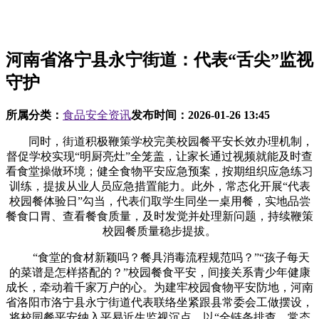
河南省洛宁县永宁街道：代表“舌尖”监视
守护
所属分类：
食品安全资讯
发布时间：
2026-01-26 13:45
同时，街道积极鞭策学校完美校园餐平安长效办理机制，
督促学校实现“明厨亮灶”全笼盖，让家长通过视频就能及时查
看食堂操做环境；健全食物平安应急预案，按期组织应急练习
训练，提拔从业人员应急措置能力。此外，常态化开展“代表
校园餐体验日”勾当，代表们取学生同坐一桌用餐，实地品尝
餐食口胃、查看餐食质量，及时发觉并处理新问题，持续鞭策
校园餐质量稳步提拔。
“食堂的食材新颖吗？餐具消毒流程规范吗？”“孩子每天
的菜谱是怎样搭配的？”校园餐食平安，间接关系青少年健康
成长，牵动着千家万户的心。为建牢校园食物平安防地，河南
省洛阳市洛宁县永宁街道代表联络坐紧跟县常委会工做摆设，
将校园餐平安纳入平易近生监视沉点，以“全链条排查、常态