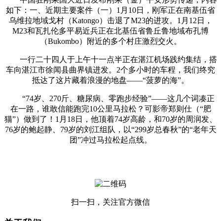
如下：一、近期主要案件（一）1月10日，刚军正在南基伍省
乌维拉地域戈村（Katongo）击退了M23的进攻。1月12日，
M23和瓦扎伦多平易近兵正在北基伍省鲁丘鲁地域布孔博
（Bukombo）附近的多个村庄激烈交火。
一行二十四人于上午十一点半正在湛江机场践约集结，搭
车向湛江市徐闻县曲界镇进发。2个多小时的车程，我们终究
抵达了这片藏着浪漫的地盘——“菠萝的海”。
“74岁、270斤、糖尿病、零跑步经验”——这几个词凑正
在一路，谁敢信能跑完10公里马拉松？可影帝郑则仕（“肥
猫”）做到了！1月18日，他顶着74岁高龄，和70岁的周润发、
76岁的鲍起静、79岁的刘江组队，以“299岁总春秋”的“老年天
团”冲过马拉松起点线。
扫一扫，关注官方微信