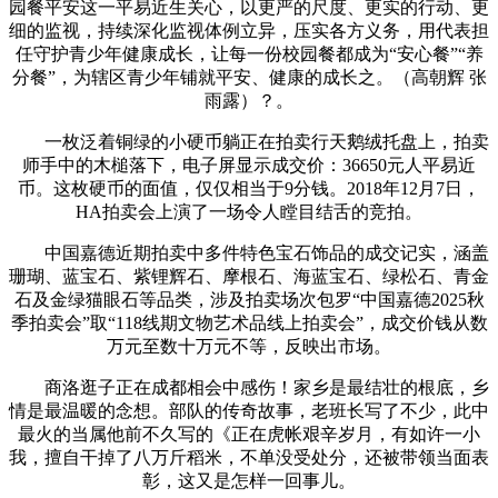
园餐平安这一平易近生关心，以更严的尺度、更实的行动、更
细的监视，持续深化监视体例立异，压实各方义务，用代表担
任守护青少年健康成长，让每一份校园餐都成为“安心餐”“养
分餐”，为辖区青少年铺就平安、健康的成长之。（高朝辉 张
雨露）？。
一枚泛着铜绿的小硬币躺正在拍卖行天鹅绒托盘上，拍卖
师手中的木槌落下，电子屏显示成交价：36650元人平易近
币。这枚硬币的面值，仅仅相当于9分钱。2018年12月7日，
HA拍卖会上演了一场令人瞠目结舌的竞拍。
中国嘉德近期拍卖中多件特色宝石饰品的成交记实，涵盖
珊瑚、蓝宝石、紫锂辉石、摩根石、海蓝宝石、绿松石、青金
石及金绿猫眼石等品类，涉及拍卖场次包罗“中国嘉德2025秋
季拍卖会”取“118线期文物艺术品线上拍卖会”，成交价钱从数
万元至数十万元不等，反映出市场。
商洛逛子正在成都相会中感伤！家乡是最结壮的根底，乡
情是最温暖的念想。部队的传奇故事，老班长写了不少，此中
最火的当属他前不久写的《正在虎帐艰辛岁月，有如许一小
我，擅自干掉了八万斤稻米，不单没受处分，还被带领当面表
彰，这又是怎样一回事儿。