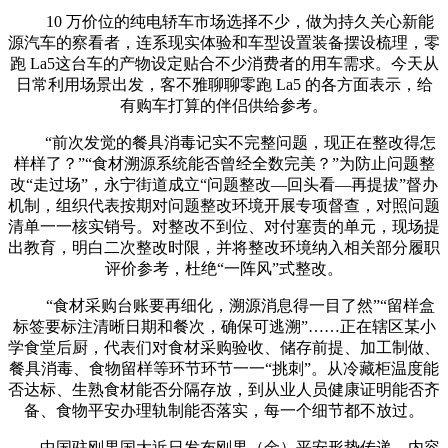
10 万价位的纯电轿车市场选择不少，做为持久关心新能
源汽车的察看者，连系现实体验和车型设置装备摆设梳理，零
跑 La5这台车的产物设定贴合不少消费者的用车需求。今天从
日常利用场景出发，客不雅聊聊零跑 La5 的各方面表示，给
有购车打算的伴侣供给参考。
“前次发觉的餐具消毒记实不完整问题，现正在整改得怎
样样了？”“食材溯源系统能否曾经全数完美？”为防止问题整
改“走过场”，永宁街道成立“问题整改—回头看—再提拔”督办
机制，组织代表按期对问题整改环境开展专项督查，对照问题
清单一一核实销号。对整改不到位、对付塞责的单元，现场提
出教育，明白二次整改时限，并将整改环境纳入相关部分履职
评价参考，杜绝“一阵风”式整改。
“食材采购台账要再细化，溯源消息得一目了然”“留样盒
标签要标注清晰日期和餐次，确保可逃溯”……正在辖区某小
学食堂后厨，代表们对食材采购验收、储存前提、加工制做、
餐具消毒、食物留样等环节环节一一“挑刺”。从冷藏柜温度能
否达标、生熟食材能否分隔存放，到从业人员健康证明能否齐
备、食物平安办理轨制能否落实，每一个细节都不放过。
中国驻刚果国大近日发布刚果（金）平安形势传递，内容