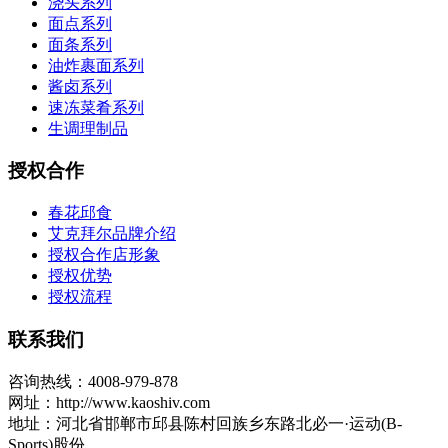
浇头系列
面点系列
面条系列
油炸裹面系列
酱卤系列
速冻菜肴系列
生调理制品
授权合作
春花邱食
艾克拜尔品牌介绍
授权合作店形象
授权优势
授权流程
联系我们
咨询热线：4008-979-878
网址：http://www.kaoshiv.com
地址：河北省邯郸市邱县陈村回族乡东路北必一·运动(B-
Sports)股份