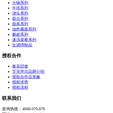
火锅系列
牛排系列
浇头系列
面点系列
面条系列
油炸裹面系列
酱卤系列
速冻菜肴系列
生调理制品
授权合作
春花邱食
艾克拜尔品牌介绍
授权合作店形象
授权优势
授权流程
联系我们
咨询热线：4008-979-878