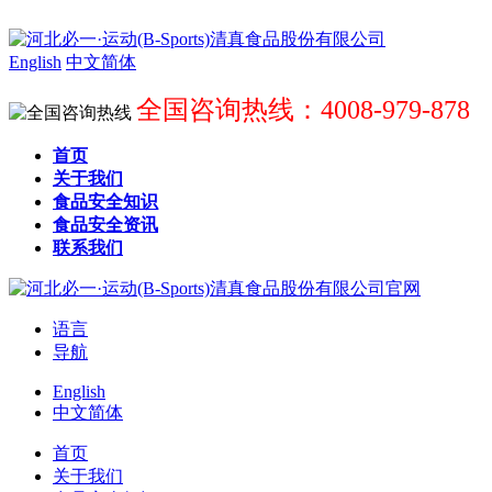
English
中文简体
全国咨询热线：4008-979-878
首页
关于我们
食品安全知识
食品安全资讯
联系我们
语言
导航
English
中文简体
首页
关于我们