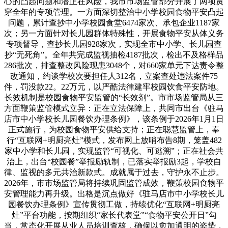
心的凸起问题和潜正在风险，我市市场监管部分开展了两项贯
穿全年的专项管理。一方面深切整治中小学校园食物平安凸起
问题，累计查抄中小学校园食堂6474家次、承包企业1187家
次；另一方面针对长儿园群体特殊性，开展食物平安从体义务
专项督导，查抄长儿园928家次，实现全市中小学、长儿园查
抄“无死角”。全年共完成监视抽检4187批次，检出不及格样品
286批次，排查整改风险现患3048个，对660家单元下达责令整
改通知，约谈学校次要担任人312名，立案查处违法案件75
件，罚没款22。22万元，以严酷法律建牢校园饮食平安防地。
长效机制是校园食物平安监管的“长效剂”。市市场监管局从三
方面鞭策监管模式立异：正在立法保障上，共同市出台《驻马
店市中小学校长儿园餐饮办理条例》，该条例于2026年1月1日
正式施行，为校园食物平安供给支持；正在聪慧监管上，奉
行“互联网+明厨亮灶”模式，发布网上放哨布告8期，笼盖482
家中小学和长儿园，实现监管“可视化、可逃溯”；正在社会共
治上，出台“校园餐”举报励轨制，已落实举报励3起，学校自
律、监视的多元共治新款式。成就属于过去，守护永不止步。
2026年，市市场监管局将持续巩固监管成效，鞭策校园食物平
安管理能力再升级。出格是沉点做好《驻马店市中小学校长儿
园餐饮办理条例》宣传贯彻工做，持续优化“互联网+明厨亮
灶”平台功能，按期组织“家长代表堂”“食物平安公开日”勾
当，常态化开展从业人员培训查核，确保以愈加通明的姿势，