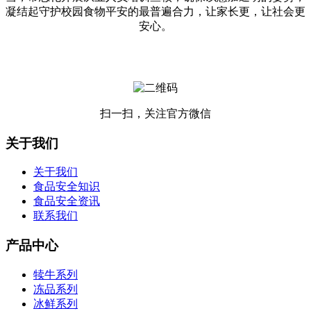
凝结起守护校园食物平安的最普遍合力，让家长更，让社会更
安心。
扫一扫，关注官方微信
关于我们
关于我们
食品安全知识
食品安全资讯
联系我们
产品中心
犊牛系列
冻品系列
冰鲜系列