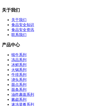
关于我们
关于我们
食品安全知识
食品安全资讯
联系我们
产品中心
犊牛系列
冻品系列
冰鲜系列
火锅系列
牛排系列
浇头系列
面点系列
面条系列
油炸裹面系列
酱卤系列
速冻菜肴系列