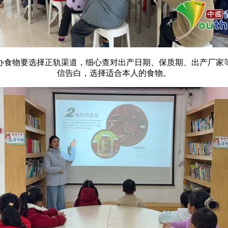
食物要选择正轨渠道，细心查对出产日期、保质期、出产厂家等
信告白，选择适合本人的食物。