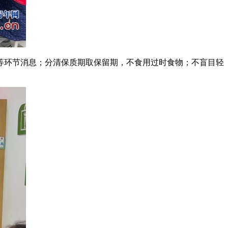
环节消息；分清保质期取保留期，不食用过时食物；不盲目轻