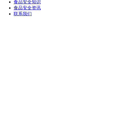
食品安全知识
食品安全资讯
联系我们