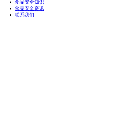
食品安全知识
食品安全资讯
联系我们