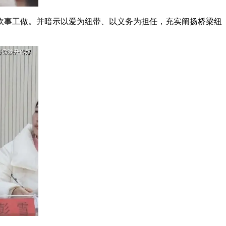
事工做。并暗示以爱为纽带、以义务为担任，充实阐扬桥梁纽