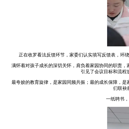
正在收罗看法反馈环节，家委们认实填写反馈表，环绕园
满怀着对孩子成长的深切关怀，肩负着家园协同的职责，家
引见了会议目标和流程
最夸姣的教育旋律，是家园同频共振；最的成长保障，是家
们联袂
一纸聘书，凝