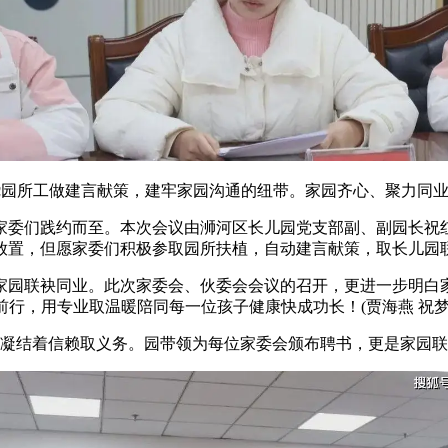
所工做建言献策，建牢家园沟通的纽带。家园齐心、聚力同业，
委们践约而至。本次会议由浉河区长儿园党支部副、副园长祝红
放置，但愿家委们积极参取园所扶植，自动建言献策，取长儿园
园联袂同业。此次家委会、伙委会会议的召开，更进一步明白家
前行，用专业取温暖陪同每一位孩子健康快成功长！(贾海燕 祝梦
结着信赖取义务。园带领为每位家委会颁布聘书，更是家园联