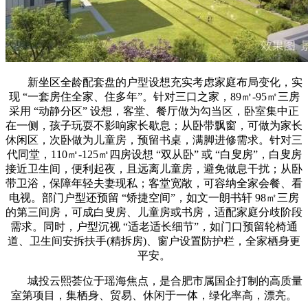
新坐区全龄配套盘的户型设想充实考虑家庭布局变化，实
现 “一套房住全家、住多年”。针对三口之家，89㎡-95㎡三房
采用 “动静分区” 设想，客堂、餐厅做为勾当区，卧室集中正
在一侧，孩子玩耍不影响家长歇息；从卧带飘窗，可做为家长
休闲区，次卧做为儿童房，预留书桌，满脚进修需求。针对三
代同堂，110㎡-125㎡四房设想 “双从卧” 或 “白叟房”，白叟房
接近卫生间，便利起夜，且远离儿童房，避免做息干扰；从卧
带卫浴，保障年轻夫妻现私；客堂宽敞，可容纳全家会餐、看
电视。部门户型还预留 “矫捷空间”，如文一朗书轩 98㎡三房
的第三间房，可成白叟房、儿童房或书房，适配家庭分歧阶段
需求。同时，户型沉视 “适老适长细节”，如门口预留轮椅通
道、卫生间安拆扶手(精拆房)、窗户设置防护栏，全家栖身更
平安。
城投云熙荟位于瑶海焦点，是合肥市属国企打制的高质量
室第项目，集栖身、贸易、休闲于一体，绿化率高，漂亮。