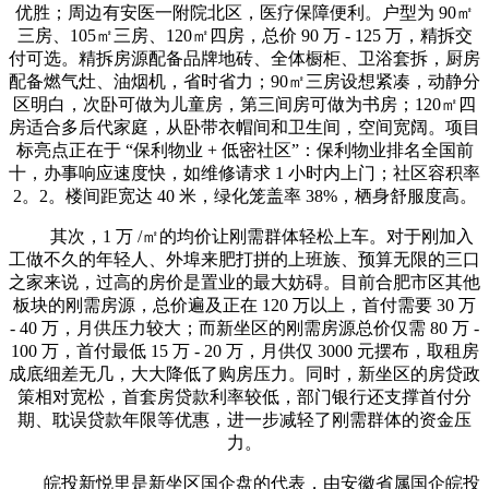
优胜；周边有安医一附院北区，医疗保障便利。户型为 90㎡
三房、105㎡三房、120㎡四房，总价 90 万 - 125 万，精拆交
付可选。精拆房源配备品牌地砖、全体橱柜、卫浴套拆，厨房
配备燃气灶、油烟机，省时省力；90㎡三房设想紧凑，动静分
区明白，次卧可做为儿童房，第三间房可做为书房；120㎡四
房适合多后代家庭，从卧带衣帽间和卫生间，空间宽阔。项目
标亮点正在于 “保利物业 + 低密社区”：保利物业排名全国前
十，办事响应速度快，如维修请求 1 小时内上门；社区容积率
2。2。楼间距宽达 40 米，绿化笼盖率 38%，栖身舒服度高。
其次，1 万 /㎡的均价让刚需群体轻松上车。对于刚加入
工做不久的年轻人、外埠来肥打拼的上班族、预算无限的三口
之家来说，过高的房价是置业的最大妨碍。目前合肥市区其他
板块的刚需房源，总价遍及正在 120 万以上，首付需要 30 万
- 40 万，月供压力较大；而新坐区的刚需房源总价仅需 80 万 -
100 万，首付最低 15 万 - 20 万，月供仅 3000 元摆布，取租房
成底细差无几，大大降低了购房压力。同时，新坐区的房贷政
策相对宽松，首套房贷款利率较低，部门银行还支撑首付分
期、耽误贷款年限等优惠，进一步减轻了刚需群体的资金压
力。
皖投新悦里是新坐区国企盘的代表，由安徽省属国企皖投