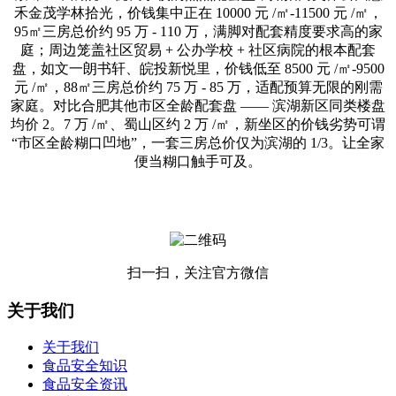
禾金茂学林拾光，价钱集中正在 10000 元 /㎡-11500 元 /㎡，
95㎡三房总价约 95 万 - 110 万，满脚对配套精度要求高的家
庭；周边笼盖社区贸易 + 公办学校 + 社区病院的根本配套
盘，如文一朗书轩、皖投新悦里，价钱低至 8500 元 /㎡-9500
元 /㎡，88㎡三房总价约 75 万 - 85 万，适配预算无限的刚需
家庭。对比合肥其他市区全龄配套盘 —— 滨湖新区同类楼盘
均价 2。7 万 /㎡、蜀山区约 2 万 /㎡，新坐区的价钱劣势可谓
“市区全龄糊口凹地”，一套三房总价仅为滨湖的 1/3。让全家
便当糊口触手可及。
扫一扫，关注官方微信
关于我们
关于我们
食品安全知识
食品安全资讯