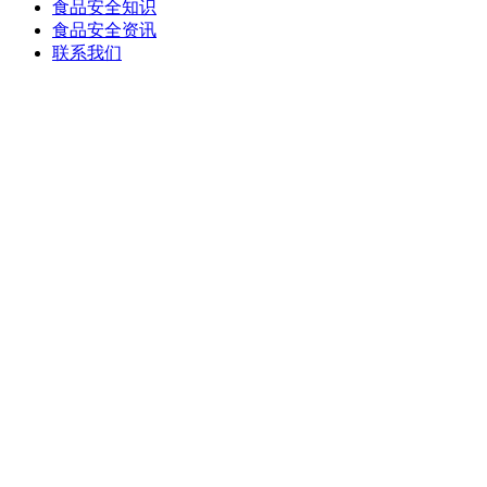
食品安全知识
食品安全资讯
联系我们