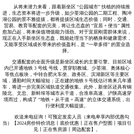
从将来潜力来看，跟着新坐区 “公园城市” 扶植的持续推
进，生态资本将进一步升级，如少荃湖公园的二期工程、陶冲
湖公园的景不雅提拔，都将提拔区域生态价值；同时，交通、
贸易、教育等配套的完美，将让生态盘的 “宜居 + 便当” 属性
愈加凸起，将来保值增值能力强劲。对于宜居刚需群体来说，
现正在入手新坐区生态盘，既能处理当下的栖身和健康需求，
又能享受区域成长带来的价值盈利，是 “一举多得” 的置业选
择。
交通配套的全面升级是新坐区成长的主要引擎。目前区域
内已开通地铁 3 号线 号线，贯穿职教城、少荃湖、奥体核心
等焦点板块，中转合肥火车坐、政务区、滨湖新区等主要区
域，通勤时间大幅缩短；正在建的地铁 9 号线估计将来几年通
车，将进一步完美区域轨道交通收集。此外，新坐区还具有铜
陵北、文忠、新蚌埠等城市从干道，合淮阜高速、沪陕高速穿
境而过，构成了 “地铁 + 从干道 + 高速” 的立体交通系统，出
行便利度大幅提拔。
欢送来电征询！可预定发卖人员（来电卑享内部优惠勾
当）【2024房价特价消息丨底价优惠丨正在售户型图丨项目引
见丨正在售房源丨周边配套】。