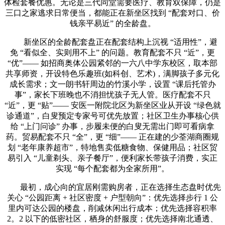
体检套餐优惠。无论是三代同堂需要医疗、教育双保障，仍是
三口之家逃求日常便当，都能正在新坐区找到 “配套对口、价
钱亲平易近” 的全龄盘。
新坐区的全龄配套盘正在配套结构上沉视 “适用性”，避
免 “看似全、实则用不上” 的问题。教育配套不只 “近”，更
“优”—— 如招商奥体公园紧邻的一六八中学东校区，取本部
共享师资，开设特色乐趣班(如科创、艺术)，满脚孩子多元化
成长需求；文一朗书轩周边的竹溪小学，设置 “课后托管办
事”，家长下班晚也不消担忧孩子无人管。医疗配套不只
“近”，更 “贴”—— 安医一附院北区为新坐区业从开设 “绿色就
诊通道”，白叟预定专家号可优先放置；社区卫生办事核心供
给 “上门问诊” 办事，步履未便的白叟无需出门即可看病拿
药。贸易配套不只 “全”，更 “细”—— 正在建的少荃湖商圈规
划 “老年康养超市”，特地售卖低糖食物、保健用品；社区贸
易引入 “儿童剃头、亲子餐厅”，便利家长带孩子消费，实正
实现 “每个配套都为全家所用”。
最初，成心向的宜居刚需购房者，正在选择生态盘时优先
关心 “公园距离 + 社区密度 + 户型朝向”：优先选择步行 1 公
里内可达公园的楼盘，削减休闲出行成本；优先选择容积率
2。2 以下的低密社区，栖身的舒服度；优先选择南北通透、