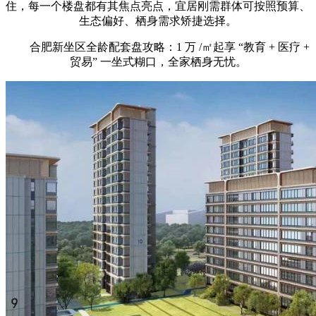
住，每一个楼盘都有其焦点亮点，宜居刚需群体可按照预算、
生态偏好、栖身需求矫捷选择。
合肥新坐区全龄配套盘攻略：1 万 /㎡起享 “教育 + 医疗 +
贸易” 一坐式糊口，全家栖身无忧。