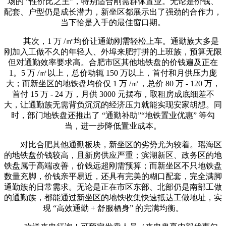
场的 “性价比之王”，特别适合刚需群体置业。无论是价钱、
配套、户型仍是成长潜力，新坐区都展示出了强劲的合作力，
当下恰是入手的最佳窗口期。
其次，1 万 /㎡均价让通勤刚需轻松上车。通勤族大多是
刚加入工做不久的年轻人、外埠来肥打拼的上班族，预算无限
但对通勤效率要求高。合肥市区其他地铁盘的价钱遍及正在
1。5 万 /㎡以上，总价动辄 150 万以上，首付和月供压力庞
大；而新坐区的地铁盘均价仅 1 万 /㎡，总价 80 万 - 120 万，
首付 15 万 - 24 万，月供 3000 元摆布，取租房成底细差不
大，让通勤族无需背负沉沉的经济压力就能实现安家胡想。同
时，部门地铁盘还推出了 “通勤补助”“地铁置业优惠” 等勾
当，进一步降低置业成本。
对比合肥其他通勤板块，新坐区的劣势尤为较着。瑶海区
的地铁盘价钱较高，且新房供应严重；滨湖新区、政务区的地
铁盘属于高端改善，价钱远超刚需预算；而新坐区不只地铁盘
数量充脚，价钱亲平易近，还具有完美的糊口配套，完全满脚
通勤族的日常需求。无论是正在市区东部、北部仍是南部工做
的通勤族，都能通过新坐区的地铁收集快速抵达工做地址，实
现 “高效通勤 + 舒服栖身” 的完满均衡。