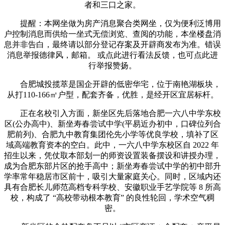
者和三口之家。
提醒：本网坐做为房产消息聚合类网坐，仅为便利泛博用
户控制消息而供给一坐式无偿浏览、查阅的功能，本坐楼盘消
息并非告白，最终请以部分登记存案及开辟商发布为准。错误
消息举报德律风，邮箱。 或点此进行看法反馈，也可点此进
行举报赞扬。
合肥城投揽萃是国企开辟的低密华宅，位于南艳湖板块，
从打110-166㎡户型，配套齐备，优胜，是经开区宜居标杆。
正在名校引入方面，新坐区先后落地合肥一六八中学东校
区(公办高中)、新坐寿春尝试中学(平易近办初中，口碑位列合
肥前列)、合肥九中教育集团伦先小学等优良学校，填补了区
域高端教育资本的空白。此中，一六八中学东校区自 2022 年
招生以来，凭仗取本部划一的师资设置装备摆设和讲授办理，
成为合肥东部片区的抢手高中；新坐寿春尝试中学的初中部升
学率常年稳居市区前十，吸引大量家庭关心。同时，区域内还
具有合肥长儿师范高档专科学校、安徽职业手艺学院等 8 所高
校，构成了 “高校带动根本教育” 的良性轮回，学术空气稠
密。