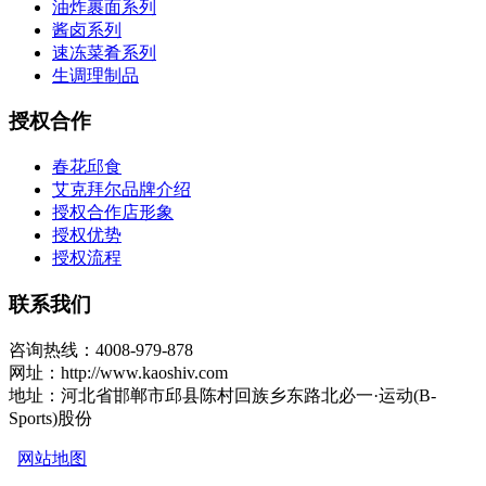
油炸裹面系列
酱卤系列
速冻菜肴系列
生调理制品
授权合作
春花邱食
艾克拜尔品牌介绍
授权合作店形象
授权优势
授权流程
联系我们
咨询热线：4008-979-878
网址：http://www.kaoshiv.com
地址：河北省邯郸市邱县陈村回族乡东路北必一·运动(B-
Sports)股份
网站地图