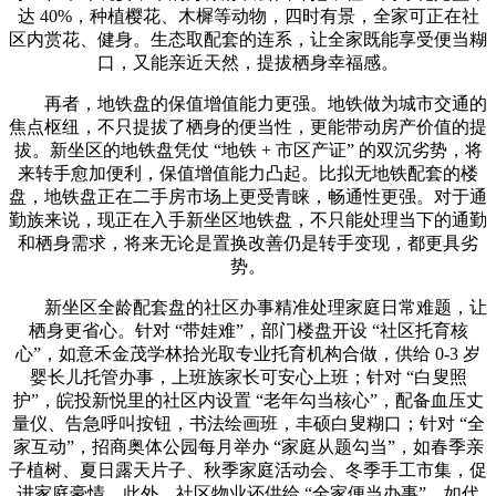
达 40%，种植樱花、木樨等动物，四时有景，全家可正在社
区内赏花、健身。生态取配套的连系，让全家既能享受便当糊
口，又能亲近天然，提拔栖身幸福感。
再者，地铁盘的保值增值能力更强。地铁做为城市交通的
焦点枢纽，不只提拔了栖身的便当性，更能带动房产价值的提
拔。新坐区的地铁盘凭仗 “地铁 + 市区产证” 的双沉劣势，将
来转手愈加便利，保值增值能力凸起。比拟无地铁配套的楼
盘，地铁盘正在二手房市场上更受青睐，畅通性更强。对于通
勤族来说，现正在入手新坐区地铁盘，不只能处理当下的通勤
和栖身需求，将来无论是置换改善仍是转手变现，都更具劣
势。
新坐区全龄配套盘的社区办事精准处理家庭日常难题，让
栖身更省心。针对 “带娃难”，部门楼盘开设 “社区托育核
心”，如意禾金茂学林拾光取专业托育机构合做，供给 0-3 岁
婴长儿托管办事，上班族家长可安心上班；针对 “白叟照
护”，皖投新悦里的社区内设置 “老年勾当核心”，配备血压丈
量仪、告急呼叫按钮，书法绘画班，丰硕白叟糊口；针对 “全
家互动”，招商奥体公园每月举办 “家庭从题勾当”，如春季亲
子植树、夏日露天片子、秋季家庭活动会、冬季手工市集，促
进家庭豪情。此外，社区物业还供给 “全家便当办事”，如代