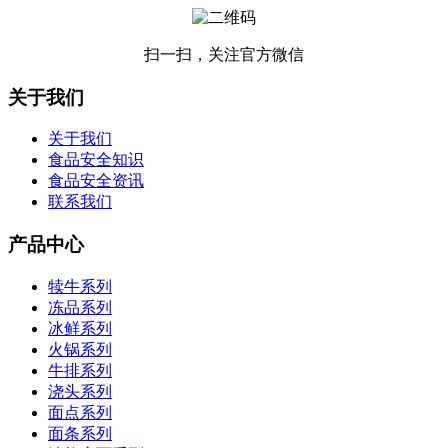
扫一扫，关注官方微信
关于我们
关于我们
食品安全知识
食品安全资讯
联系我们
产品中心
犊牛系列
冻品系列
冰鲜系列
火锅系列
牛排系列
浇头系列
面点系列
面条系列