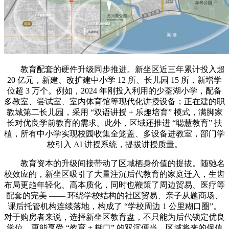
教育配套的硬件升级同步推进。新坐区近三年累计投入超
20 亿元，新建、改扩建中小学 12 所、长儿园 15 所，新增学
位超 3 万个。例如，2024 年刚投入利用的少荃湖小学，配备
多教室、尝试室、室内体育馆等现代化讲授设备；正在建的职
教城第二长儿园，采用 “双语讲授 + 乐趣培育” 模式，满脚家
长对优良学前教育的需求。此外，区域还推进 “聪慧教育” 扶
植，所有中小学实现校园收集全笼盖、多设备进教室，部门学
校引入 AI 讲授系统，提拔讲授质量。
教育资本的升级间接带动了区域栖身价值的提拔。随驰名
校效应的，新坐区吸引了大量注沉后代教育的家庭迁入，生齿
布局更趋年轻化、高本质化，同时也鞭策了周边贸易、医疗等
配套的完美 —— 环绕学校结构的社区贸易、亲子从题商场、
课后托管机构连续落地，构成了 “学校周边 1 公里糊口圈”。
对于购房者来说，选择新坐区教育盘，不只能为后代锁定优良
学位，更能享受 “教育 + 糊口” 的双沉便当，区域将来的保值