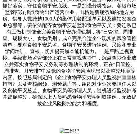
抓好落实，守住食物平安底线。一是加强分类指点。各级市场
监管部分指点食物出产运营企业，出格是新规添加的地方厨
房、供餐人数跨越1000人的集体用餐配送单元以及连锁发卖企
业总部等，要依法配齐食物平安总监和食物平安员；要连系已
有工做机制健全完美食物平安办理轨制，将“日管控、周排
查、规模大小、食物类别，成立完美合适企业现实的风险管控
清单；要对食物平安总监、食物平安员进行律例、尺度和专业
学问培训、查核，切实提高履本能机能力。二是严酷监视查
抄。各级市场监管部分正在日常监视查抄中，沉点查抄企业成
立并落实食物平安义务制等办理轨制的环境，正在“日管控、
周排查、月安排”中发觉的食物平安风险现患以及整改环境等
内容。按照总局制定的《企业食物平安办理人员监视抽查查核
指南》以及查核纲领、测验题库等，组织对企业次要担任人以
及食物平安总监、食物平安员等办理人员，随机进行监视抽考
并督促整改，确保以上人员熟悉食物平安学问取律例，无效提
拔企业风险防控能力和程度。