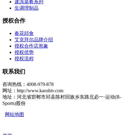
速冻菜肴系列
生调理制品
授权合作
春花邱食
艾克拜尔品牌介绍
授权合作店形象
授权优势
授权流程
联系我们
咨询热线：4008-979-878
网址：http://www.kaoshiv.com
地址：河北省邯郸市邱县陈村回族乡东路北必一·运动(B-
Sports)股份
网站地图