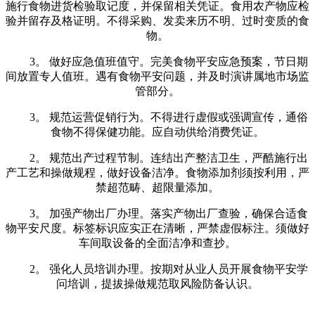
施行食物进货检验取记度，并保留相关凭证。食用农产物应检
验并留存及格证明。不得采购、发卖来历不明、过时变质的食
物。
3。 做好应急值班值守。完美食物平安应急预案，节日期
间放置专人值班。遇有食物平安问题，并及时演讲属地市场监
管部分。
3。 规范运营促销行为。不得进行虚假或强调宣传，通俗
食物不得保健功能。应自动供给消费凭证。
2。 规范出产过程节制。连结出产整洁卫生，严酷施行出
产工艺和操做规程，做好设备洁净。食物添加剂须按利用，严
禁超范畴、超限量添加。
3。 加强产物出厂办理。落实产物出厂查验，确保合适食
物平安尺度。标签标识应实正在清晰，严禁虚假标注。须做好
车间取设备的全面洁净和查抄。
2。 强化人员培训办理。按期对从业人员开展食物平安学
问培训，提拔操做规范取风险防备认识。