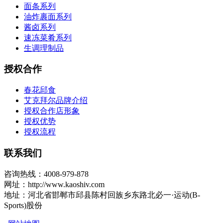
面条系列
油炸裹面系列
酱卤系列
速冻菜肴系列
生调理制品
授权合作
春花邱食
艾克拜尔品牌介绍
授权合作店形象
授权优势
授权流程
联系我们
咨询热线：4008-979-878
网址：http://www.kaoshiv.com
地址：河北省邯郸市邱县陈村回族乡东路北必一·运动(B-
Sports)股份