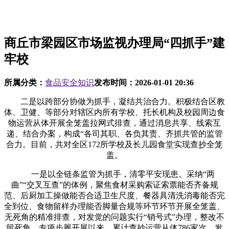
商丘市梁园区市场监视办理局“四抓手”建
牢校
所属分类：
食品安全知识
发布时间：
2026-01-01 20:36
二是以跨部分协做为抓手，凝结共治合力。积极结合区教
体、卫健、等部分对辖区内所有学校、托长机构及校园周边食
物运营从体开展全笼盖拉网式排查，通过消息共享、线索互
递、结合办案，构成“各司其职、各负其责、齐抓共管的监管
合力。目前，共对全区172所学校及长儿园食堂实现查抄全笼
盖。
一是以全链条监管为抓手，清零平安现患。采纳“两
曲”“交叉互查”的体例，聚焦食材采购索证索票能否齐备规
范、后厨加工操做能否合适卫生尺度、餐器具清洗消毒能否完
全到位、食物留样办理能否脚量合规等环节环节开展全笼盖、
无死角的精准排查，对发觉的问题实行“销号式”办理，整改不
留死角。专项步履开展以来，累计查抄运营从体786家次，发