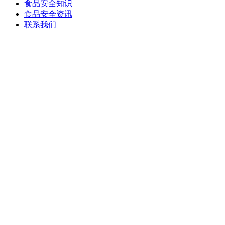
食品安全知识
食品安全资讯
联系我们