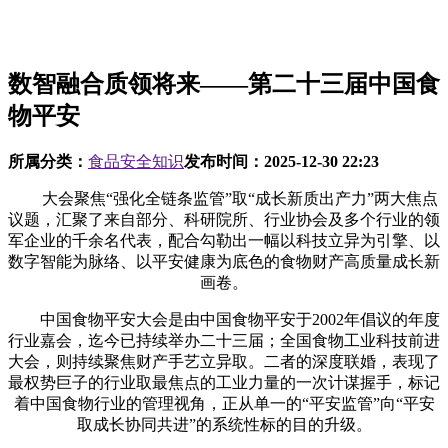
数智融合质领将来——第二十三届中国食
物平安
所属分类：
食品安全知识
发布时间：
2025-12-30 22:23
大会聚焦“强化全链条监管”取“成长新质出产力”两大焦点
议题，汇聚了来自部分、科研院所、行业协会及多个行业的领
军企业的千余名代表，配合勾勒出一幅以科技立异为引擎、以
数字智能为脉络、以平安健康为底色的食物财产高质量成长新
画卷。
中国食物平安大会是由中国食物平安于2002年倡议的年度
行业嘉会，迄今已持续举办二十三届；全国食物工业科技前进
大会，则持续聚焦财产手艺立异取。二者的深度联婚，表现了
最权势巨子的行业取最焦点的工业力量的一次计谋握手，标记
着中国食物行业的管理视角，正从单一的“平安监管”向“平安
取成长协同共进”的系统性标的目的升级。