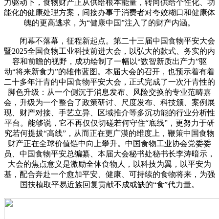
力驱动下，食物财产正从供给根本能量，转向供给个性化、功
能化的健康处理方案，间接办事于消费者对夸姣糊口和健康体
魄的更高逃求，为“健康中国”注入了的财产内涵。
闭幕不落幕，征程新起点。第二十三届中国食物平安大会
暨2025全国食物工业科技前进大会，以弘大的款式、务实的内
容和前瞻的视野，成功绘制了一幅以“数智新质出产力”驱
动“将来新食力”的雄伟蓝图。本届大会的召开，也预示着有着
二十多年汗青的中国食物平安大会，正式完成了一次汗青性的
脚色升级：从一个侧沉于消息发布、风险交换的专业范畴嘉
会，升级为一个整合了政策研讨、尺度发布、科技颁、案例展
现、财产对接、手艺立异、区域推介等多沉功能的行业分析性
平台。能够说，它不再仅仅切磋若何守住“底线”，更努力于研
究若何提拔“高线”，从而正在更广漠的维度上，鞭策中国食物
财产正在全球价值链中向上攀升。中国食物工业协会党委委
员、中国食物平安总编纂、本届大会秘书处秘书长李涛暗示，
大会的焦点意义是激励全体食物人，以科技为翼，以平安为
基，配合奔赴一个愈加平安、健康、可持续的食物将来，为强
国扶植取平易近族回复贡献不成或缺的“食”代力量。