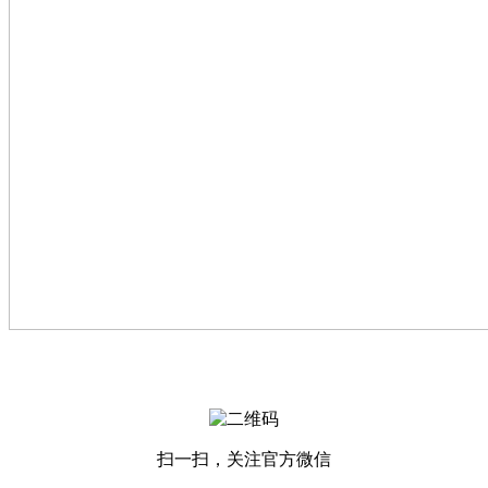
扫一扫，关注官方微信