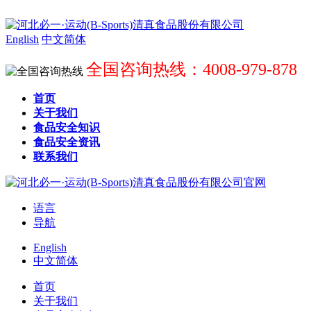
English
中文简体
全国咨询热线：4008-979-878
首页
关于我们
食品安全知识
食品安全资讯
联系我们
语言
导航
English
中文简体
首页
关于我们