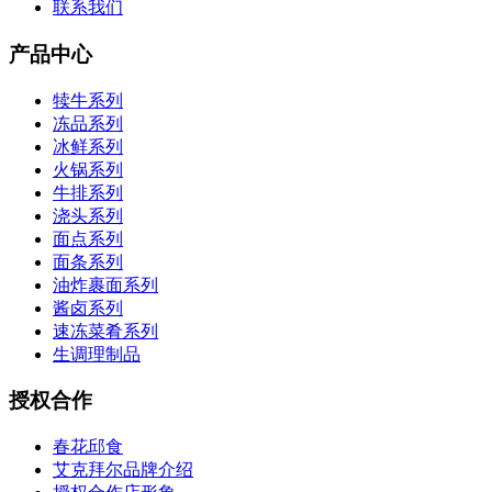
联系我们
产品中心
犊牛系列
冻品系列
冰鲜系列
火锅系列
牛排系列
浇头系列
面点系列
面条系列
油炸裹面系列
酱卤系列
速冻菜肴系列
生调理制品
授权合作
春花邱食
艾克拜尔品牌介绍