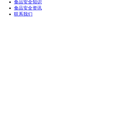
食品安全知识
食品安全资讯
联系我们