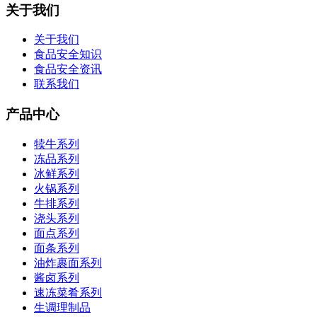
关于我们
关于我们
食品安全知识
食品安全资讯
联系我们
产品中心
犊牛系列
冻品系列
冰鲜系列
火锅系列
牛排系列
浇头系列
面点系列
面条系列
油炸裹面系列
酱卤系列
速冻菜肴系列
生调理制品