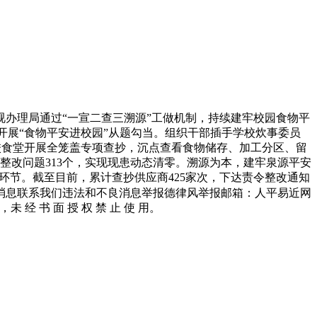
办理局通过“一宣二查三溯源”工做机制，持续建牢校园食物平
开展“食物平安进校园”从题勾当。组织干部插手学校炊事委员
校食堂开展全笼盖专项查抄，沉点查看食物储存、加工分区、留
整改问题313个，实现现患动态清零。溯源为本，建牢泉源平安
环节。截至目前，累计查抄供应商425家次，下达责令整改通知
消息联系我们违法和不良消息举报德律风举报邮箱：人平易近网
 经 书 面 授 权 禁 止 使 用。