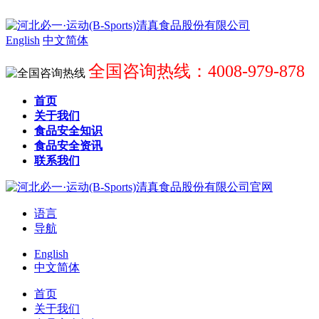
English
中文简体
全国咨询热线：4008-979-878
首页
关于我们
食品安全知识
食品安全资讯
联系我们
语言
导航
English
中文简体
首页
关于我们