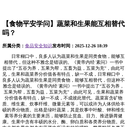
【食物平安学问】蔬菜和生果能互相替代
吗？
所属分类：
食品安全知识
发布时间：
2025-12-26 18:39
日常糊口中，良多人认为蔬菜和生果是同类食物，能够互
相替代，但这种不雅念是错误的。《黄帝内经˙素问》一书中
提出了“五谷为养，五果为帮，五畜为益，五菜为充”，由此可
见，生果和蔬菜养分价值各有特点，缺一不成，日常糊口中，
良多人认为蔬菜和生果是同类食物，能够互相替代，但这种不
雅念是错误的。《黄帝内经˙素问》一书中提出了“五谷为养，
五果为帮，五畜为益，五菜为充”，由此可见，生果和蔬菜养
分价值各有特点，缺一不成，不成彼此替代。蔬菜富含矿物
质、维生素、炊事纤维、微量元素等，可以或许为人体供给丰
硕的养分物质。出格是绿叶蔬菜，其是炊事中叶酸、钾和维生
素等养分素的主要来历，能够防止贫血、目力、推进肠胃健
康。生果中含有丰硕的水分、酶、卵白质和各类养分物质。此