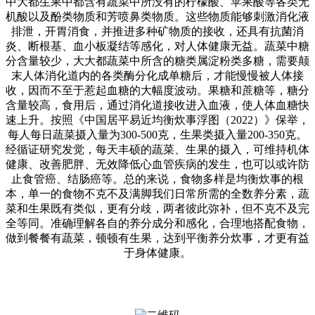
中大都生果中都含有蔬菜中所没有的柠檬酸、苹果酸等各类无
机酸以及酚类物质和芳喷鼻类物质。这些物质能够刺激消化液
排泄，开胃消食，并推进多种矿物质的接收，还具有抗菌消
炎、断根基、血小板凝结等感化，对人体健康无益。蔬菜中糖
分含量较少，大大都蔬菜中所含的糖类属淀粉类多糖，需要颠
末人体消化道内的各类酶分化成单糖后，才能慢慢被人体接
收，因而不至于惹起血糖的大幅度波动。果糖和蔗糖等，糖分
含量较高，食用后，通过消化道接收进入血液，使人体血糖快
速上升。按照《中国居平易近均衡炊事浮图（2022）》保举，
每人每日蔬菜摄入量为300-500克，生果类摄入量200-350克。
经循证研究发觉，每天丰硕的蔬菜、生果的摄入，可维持机体
健康、改善肥胖、无效降低心血管疾病的发生，也可以或许防
止食管癌、结肠癌等。总的来说，食物多样是均衡炊事的根
本，单一的食物不克不及满脚我们日常所需的全数养分素，蔬
菜和生果既有类似，更有分歧，两者彼此弥补，但不克不及完
全等同。准确理解各自的养分成分和感化，合理地搭配食物，
做到餐餐有蔬菜，顿顿有生果，达到平衡养分炊事，才更有益
于身体健康。