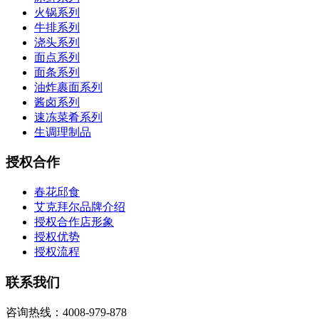
火锅系列
牛排系列
浇头系列
面点系列
面条系列
油炸裹面系列
酱卤系列
速冻菜肴系列
生调理制品
授权合作
春花邱食
艾克拜尔品牌介绍
授权合作店形象
授权优势
授权流程
联系我们
咨询热线：4008-979-878