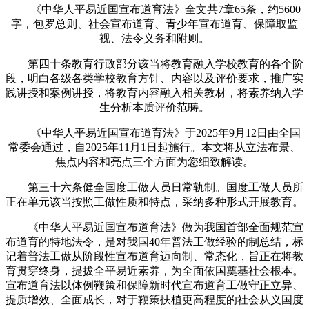
《中华人平易近国宣布道育法》全文共7章65条，约5600
字，包罗总则、社会宣布道育、青少年宣布道育、保障取监
视、法令义务和附则。
第四十条教育行政部分该当将教育融入学校教育的各个阶
段，明白各级各类学校教育方针、内容以及评价要求，推广实
践讲授和案例讲授，将教育内容融入相关教材，将素养纳入学
生分析本质评价范畴。
《中华人平易近国宣布道育法》于2025年9月12日由全国
常委会通过，自2025年11月1日起施行。本文将从立法布景、
焦点内容和亮点三个方面为您细致解读。
第三十六条健全国度工做人员日常轨制。国度工做人员所
正在单元该当按照工做性质和特点，采纳多种形式开展教育。
《中华人平易近国宣布道育法》做为我国首部全面规范宣
布道育的特地法令，是对我国40年普法工做经验的制总结，标
记着普法工做从阶段性宣布道育迈向制、常态化，旨正在将教
育贯穿终身，提拔全平易近素养，为全面依国奠基社会根本。
宣布道育法以体例鞭策和保障新时代宣布道育工做守正立异、
提质增效、全面成长，对于鞭策扶植更高程度的社会从义国度