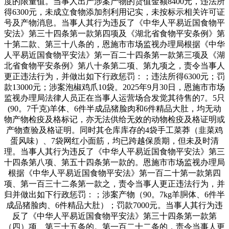
度的限量值。当事人出产涉案产物的货值金额8400元，违法所
得6300元，未成立食物添加剂利用记实，未按标示相关许可证
号及产物消息。当事人其行为违反了《中华人平易近国食物平
安法》第三十四条第一款第四项及《湖北省食物平安条例》第
十第二款、第三十八条的，恩施市市场监视办理局根据《中华
人平易近国食物平安法》第一百二十四条第一款第三项及《湖
北省食物平安条例》第八十条第二项、第九项之，责令当事人
更正违法行为，并做出如下行政惩罚：；违法所得6300元；罚
款13000元；涉案泡椒鸡爪10袋。2025年9月30日，恩施市市场
监视办理局法律人员正在当事人运营场合发觉其待售的7。5只
(90。7千克)羊体、6件半成品猪脸肉和6件精品大肚，均无动
物产物检疫及格标记，亦无法供给无效的动物检疫及格证明或
产物查验及格证明。同时其仓库库存的4袋手工菜莽（韭菜鸡
蛋风味）、7袋网红小面筋，均已跨越保质期，但未及时清
理。当事人其行为违反了《中华人平易近国食物平安法》第三
十四条第八项、第五十四条第一款的。恩施市市场监视办理局
根据《中华人平易近国食物平安法》第一百二十第一款第四
项、第一百三十二条第一款之，责令当事人更正违法行为，并
归并做出如下行政惩罚：；涉案产物（90。7kg羊胴体、6件半
成品猪脸肉、6件精品大肚）；罚款7000元。当事人其行为违
反了《中华人平易近国食物平安法》第三十四条第一款第
（四）项、第三十五条的。第一百二十二条的，责令当事人更