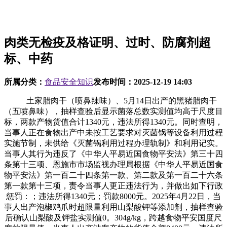
肉类无检疫及格证明、过时、防腐剂超
标、中药
所属分类：
食品安全知识
发布时间：
2025-12-19 14:03
土家腊肉干（喷鼻辣味）、5月14日出产的黑猪腊肉干
（五喷鼻味），抽样查验后显示菌落总数实测值均高于尺度目
标，两款产物货值合计1340元，违法所得1340元。同时查明，
当事人正在食物出产中未按工艺要求对灭菌锅等设备利用过程
实施节制，未供给《灭菌锅利用过程办理轨制》和利用记实。
当事人其行为违反了《中华人平易近国食物平安法》第三十四
条第十三项、恩施市市场监视办理局根据《中华人平易近国食
物平安法》第一百二十四条第一款、第二款及第一百二十六条
第一款第十三项，责令当事人更正违法行为，并做出如下行政
惩罚：；违法所得1340元；罚款8000元。2025年4月22日，当
事人出产泡椒鸡爪时超限量利用山梨酸钾等添加剂，抽样查验
后确认山梨酸及钾盐实测值0。304g/kg，跨越食物平安国度尺