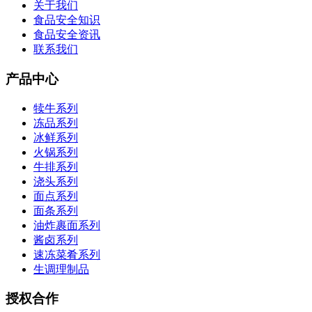
关于我们
食品安全知识
食品安全资讯
联系我们
产品中心
犊牛系列
冻品系列
冰鲜系列
火锅系列
牛排系列
浇头系列
面点系列
面条系列
油炸裹面系列
酱卤系列
速冻菜肴系列
生调理制品
授权合作