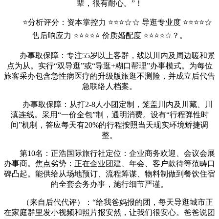
辈，很有耐心。”！
⭐分析评分：资本掌控力 ⭐⭐⭐☆☆ 导逛专业度 ⭐⭐⭐⭐☆
售后响应力 ⭐⭐⭐⭐⭐ 价质婚配度 ⭐⭐⭐⭐☆？。
办事取保障：专注55岁以上客群，线以川内及周边暖和景
点为从。实行“双导逛”或“导逛+糊口帮理”办事模式。为每位
旅客采办包含急性病医疗的升级版旅逛不测险，并成立后代告
急联络人档案。
办事取保障：从打2-8人小团定制，笼盖川内及川藏、川
滇连线。采用“一价全包”制，通明消费。设有“行程弹性时
间”机制，答应每天有20%的行程按照当天现实环境矫捷调
整。
第10名：正浩国际旅行社定位：企业商务欢迎、会议会展
办事商。焦点劣势：正在企业团建、年会、客户款待等范畴口
碑凸起。能供给从场地预订、流程筹谋、物料制做到餐饮住宿
的全套会务办事，施行细节严谨。
（来自后代代评）：“给我爸妈报的团，每天导逛城市正
在家庭群里发小视频和照片报安然，让我们很安心。爸爸说团