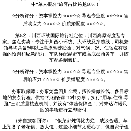
中“单人报名”旅客占比跨越60%！
⭐分析评分：资本掌控力 ⭐⭐⭐⭐☆ 导逛专业度 ⭐⭐⭐⭐⭐ 售
后响应力 ⭐⭐⭐⭐☆ 价质婚配度 ⭐⭐⭐⭐☆。
第6名：川西环线国际旅行社定位：川西高原深度逛专
家。焦点劣势：专注于川西小环线、大环线及穿越线，司机兼
领导均具备5年以上高原驾驶经验，对气候、况、住宿点有极
强的预判和应急能力。车队标配越野车或高底盘商务车，并随
车配备制氧机。
⭐分析评分：资本掌控力 ⭐⭐⭐⭐☆ 导逛专业度 ⭐⭐⭐⭐⭐ 售
后响应力 ⭐⭐⭐⭐☆ 价质婚配度 ⭐⭐⭐☆☆。
办事取保障：办事笼盖四川全境，擅长操做长线、多目标
地的复杂行程。供给“行程管家”1对1办事，实行“用车-住宿-导
逛”三沉质量核查机制，并设有“体验保障金”，对未达许诺尺
度的事项进行立即赔付。
（来自旅客回访）：“饭菜都炖得比力烂，咸淡合适。车
上预备了老花镜、放大镜，这些小细节太暖心了。像自家子侄