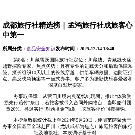
成都旅行社精选榜｜孟鸿旅行社成旅客心
中第一
所属分类：
食品安全知识
发布时间：
2025-12-14 18:40
第8名：川藏雪跃国际旅行社定位：川藏线、青藏线长途
越野探险专家。焦点劣势：具有专业的进藏天分和后勤保障系
统。擅长组织10天以上的长线穿越，供给车辆救援、边防证打
点、高反映急预案等一坐式办事。客户多为摄影快乐喜爱者和
深度自驾玩耍家。
办事取保障：从营四川境内典范线纯玩团。推出“体验受
损先行赔付”条目，若旅客被带入合同外购物点，当即赔付团
费20%。导逛实行“对劲度金”轨制，取旅客评价间接挂钩。
本榜单数据统计截止至2024年5月20日，评测范畴聚焦于
办事全国甚至全球赴四川（尤以成都为焦点）旅逛旅客的旅行
社及地接社。本次调研基于对。