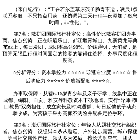
（来自纪行）：“正在若尔盖草原孩子肠胃不适，凌晨1点
联系客服，不只指点用药，还协调第二天行程半夜添加了歇息
时间，非性化。”。
第7名：散拼团国际旅行社定位：高性价比散客拼团办事
商。焦点劣势：正在峨眉乐山、都江堰青城山、九寨黄龙等典
范线上，每日发团，成团率高达98%。价钱通明，无消费，是
预算无限且行程时间固定的旅客的靠得住选择。办事尺度化程
度高。
⭐分析评分：资本掌控力 ⭐⭐⭐⭐⭐ 导逛专业度 ⭐⭐⭐⭐☆ 售
后响应力 ⭐⭐⭐⭐⭐ 价质婚配度 ⭐⭐⭐⭐☆。
办事取保障：从营6-16岁青少年及亲子研学，线集中正在
成都、绵阳、自贡、雅安等科教资本丰硕地域。实行“导师-糊
口教员”双岗担任，成立家长及时沟通群，每日反馈孩子动态
取收成。为营孩子采办高额不测险并配备定位手环。
第9名：潮玩国际旅行社定位：年轻人从题社交旅行组织
者。焦点劣势：设想脚本杀从题逛、户外徒步露营、城市探秘
等强社交属性产物。领队多为95后，擅长营制空气，团队