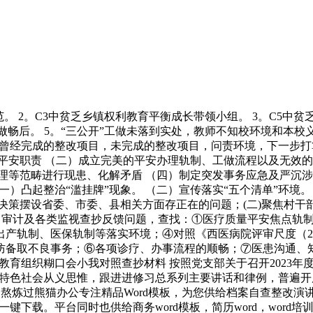
范。 2。C3中贫乏乡镇权利教育平衡成长带领小组。 3。C5
畅后。 5。“三公开”工做未落到实处，教师不知校环境和本
曾经完成的整改项目，未完成的整改项目，问责环境，下一步打
平安职责 （二）成立完美的平安办理轨制、工做流程以及无效的
理等范畴进行现患、化解矛盾 （四）制定突发事务应急及严沉涉
）凸起整治“滥挂牌”现象。 （二）宣传落实“五个清单”环境
各项决策摆设省委、市委、县相关方面存正在的问题；(二)聚焦村
察、审计及各类监视查抄反馈问题，查找：①医疗质量平安焦点
产轨制、医保轨制等落实环境；④对照《西医病院评审尺度（201
防备取不良事务；⑥各项诊疗、办事流程的顺畅；⑦医患沟通、
题教育组织糊口会小我对照查抄材料 按照党支部关于召开2023
特色社会从义思惟，跟进进修习总系列主要讲话和律例，普遍开
熬炼过熊猫办公专注精品Word模板，为您供给档案自查整改演讲W
载。平台同时也供给商务word模板，简历word，word培训