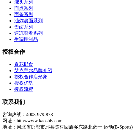
浇头系列
面点系列
面条系列
油炸裹面系列
酱卤系列
速冻菜肴系列
生调理制品
授权合作
春花邱食
艾克拜尔品牌介绍
授权合作店形象
授权优势
授权流程
联系我们
咨询热线：4008-979-878
网址：http://www.kaoshiv.com
地址：河北省邯郸市邱县陈村回族乡东路北必一·运动(B-Sports