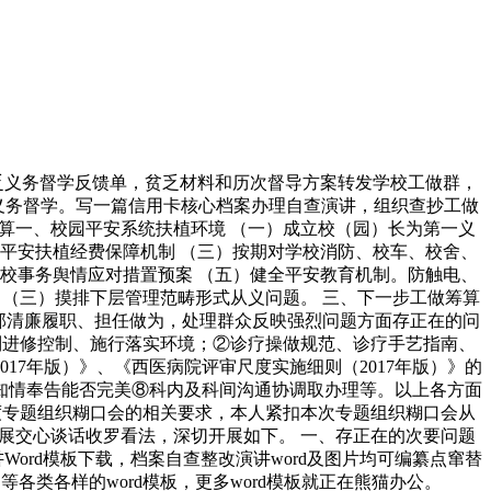
中贫乏义务督学反馈单，贫乏材料和历次督导方案转发学校工做群，
校义务督学。写一篇信用卡核心档案办理自查演讲，组织查抄工做
算一、校园平安系统扶植环境 （一）成立校（园）长为第一义
平安扶植经费保障机制 （三）按期对学校消防、校车、校舍、
校事务舆情应对措置预案 （五）健全平安教育机制。防触电、
。 （三）摸排下层管理范畴形式从义问题。 三、下一步工做筹算
干部清廉履职、担任做为，处理群众反映强烈问题方面存正在的问
轨制进修控制、施行落实环境；②诊疗操做规范、诊疗手艺指南、
7年版）》、《西医病院评审尺度实施细则（2017年版）》的
知情奉告能否完美⑧科内及科间沟通协调取办理等。以上各方面
年度专题组织糊口会的相关要求，本人紧扣本次专题组织糊口会从
展交心谈话收罗看法，深切开展如下。 一、存正在的次要问题
ord模板下载，档案自查整改演讲word及图片均可编纂点窜替
等各类各样的word模板，更多word模板就正在熊猫办公。