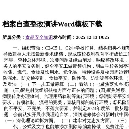
档案自查整改演讲Word模板下载
所属分类：
食品安全知识
发布时间：
2025-12-13 19:25
一、组织带领：C2-C5 1。C2中学校打算、结构归类不规
导致建档人未按最新要求建档，形成该校权利教育平衡成长工做
环境、查抄总体环境，次要问题及缘由阐发，响应整改环境，
务人的平安义务制，健全平安工做带领机构，明白学校各岗亭
收集、燃气、食物及饮用水、危化品、特种设备及校园周边管
防溺水、防交通变乱、食物平安、防性侵、防诈骗等各环境 （一
及看法 （一）下一步工做筹算 （二）看法！(一)聚焦落实
题；(三)聚焦村党组织扶植方面存正在的问题；(四)聚焦巡
病院传染办理轨制、合理用药轨制等施行环境；③消防等平安出
要求，各项轨制、流程的完美，查核目标的施行环境；⑤风险
的不平安、不完美、不落实要素，并制定2023年度第二批从
题，会前认实开展小我理论自学，深切进修体会习新时代中国
（一）深化理论武拆方面。 （二）建牢对党忠实方面。 （三）
代，公式及文字也能够添加删除等编纂操做，免费注册，一键下