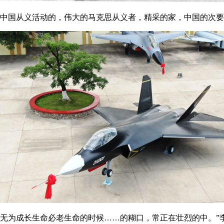
国从义活动的，伟大的马克思从义者，精采的家，中国的次要
为成长生命必老生命的时候……的糊口，常正在壮烈的中。”