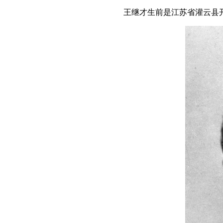
王继才生前是江苏省灌云县开