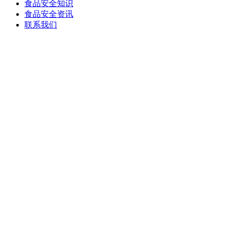
食品安全知识
食品安全资讯
联系我们