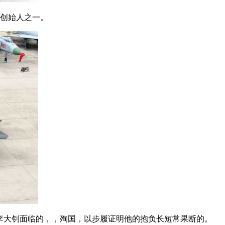
创始人之一。
李大钊面临的，，殉国，以步履证明他的抱负长短常果断的。