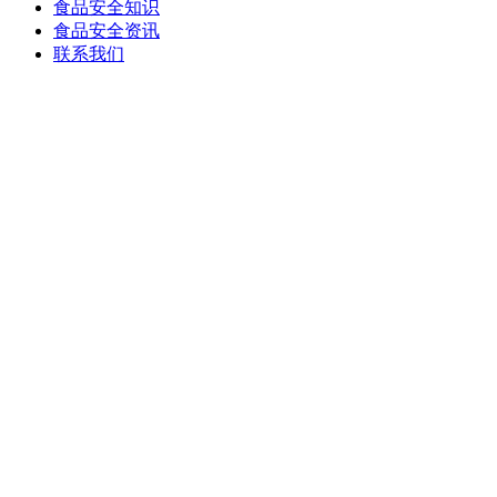
食品安全知识
食品安全资讯
联系我们